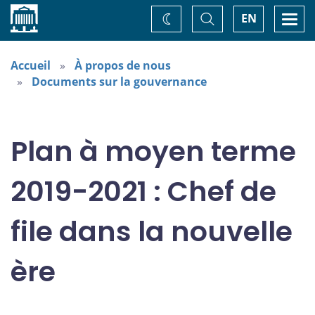
Accueil
Basculer
Togg
EN
Changez
la
navi
recherche
de
thème
Accueil
À propos de nous
Documents sur la gouvernance
Plan à moyen terme
2019-2021 : Chef de
file dans la nouvelle
ère