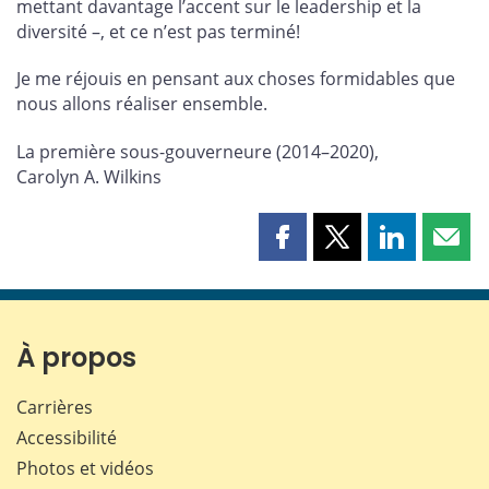
mettant davantage l’accent sur le leadership et la
diversité –, et ce n’est pas terminé!
Je me réjouis en pensant aux choses formidables que
nous allons réaliser ensemble.
La première sous-gouverneure (2014–2020),
Carolyn A. Wilkins
Partager
Partager
Partager
Part
cette
cette
cette
cette
page
page
page
page
sur
sur
sur
par
Facebook
X
LinkedIn
courr
À propos
Carrières
Accessibilité
Photos et vidéos