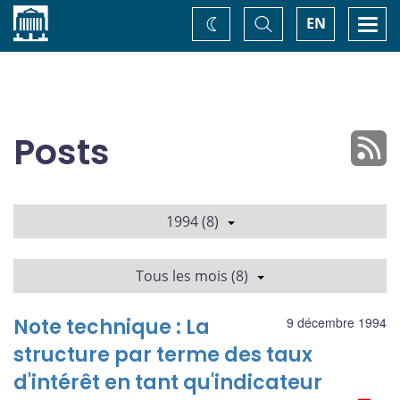
Accueil
Basculer
Togg
EN
Changez
la
navi
recherche
de
thème
Posts
1994 (8)
Tous les mois (8)
Note technique : La
9 décembre 1994
structure par terme des taux
d'intérêt en tant qu'indicateur