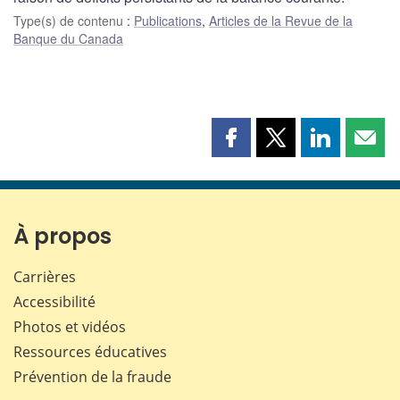
Type(s) de contenu
:
Publications
,
Articles de la Revue de la
Banque du Canada
Partager
Partager
Partager
Part
cette
cette
cette
cette
page
page
page
page
sur
sur
sur
par
Facebook
X
LinkedIn
courr
À propos
Carrières
Accessibilité
Photos et vidéos
Ressources éducatives
Prévention de la fraude