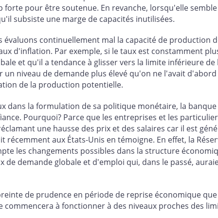
op forte pour être soutenue. En revanche, lorsqu'elle semble
qu'il subsiste une marge de capacités inutilisées.
s évaluons continuellement mal la capacité de production 
ux d'inflation. Par exemple, si le taux est constamment plus
le et qu'il a tendance à glisser vers la limite inférieure de 
 un niveau de demande plus élevé qu'on ne l'avait d'abord cr
tion de la production potentielle.
ux dans la formulation de sa politique monétaire, la banque
onfiance. Pourquoi? Parce que les entreprises et les particu
éclamant une hausse des prix et des salaires car il est gé
duit récemment aux États-Unis en témoigne. En effet, la Réser
ompte les changements possibles dans la structure économiq
x de demande globale et d'emploi qui, dans le passé, aurai
einte de prudence en période de reprise économique que la
 commencera à fonctionner à des niveaux proches des limit