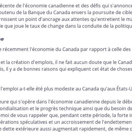
 récente de l'économie canadienne et des défis qui s'annonc
soutenu de la Banque du Canada envers la poursuite de cibles 
rnissent un point d'ancrage aux attentes qu'entretient le m
le que joue le taux de change dans la conduite de la politi
ne
récemment l'économie du Canada par rapport à celle des É
 la création d'emplois, il ne fait aucun doute que le Canada
s, il y a de bonnes raisons qui expliquent cet état de chos
 l'emploi a-t-elle été plus modeste au Canada qu'aux États-
jeure qui s'opère dans l'économie canadienne depuis le déb
ndialisation et le progrès technique ainsi que du besoin de 
moi de vous rappeler que, pendant cette période, la forte 
érations spéculatives et un accroissement de l'endettemen
e dette extérieure aussi augmentait rapidement, de même q