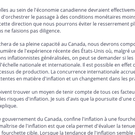
uelles au sein de l'économie canadienne devraient effectiv
u d'orchestrer le passage à des conditions monétaires moins
tte direction que nous pourrons éviter le resserrement pl
us ne faisions pas diligence.
hera de sa pleine capacité au Canada, nous devrons compose
 lumière de l'expérience récente des États-Unis où, malgré u
s inflationnistes généralisées, on peut se demander si les r
chelle nationale et internationale. Il est possible en effet
ocessus de production. La concurrence internationale accrue e
entes en matière d'inflation et un changement dans les prat
oivent trouver un moyen de tenir compte de tous ces facteur
s risques d'inflation. Je suis d'avis que la poursuite d'une c
explique.
e gouvernement du Canada, confine l'inflation à une fourch
 maîtrise de l'inflation est que cela permet d'évaluer la te
 fourchette cible. Lorsque la tendance de l'inflation semble 