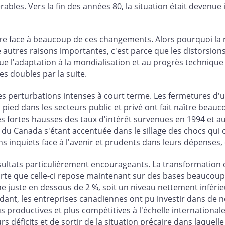
érables. Vers la fin des années 80, la situation était devenu
ire face à beaucoup de ces changements. Alors pourquoi la re
utres raisons importantes, c'est parce que les distorsions d
e l'adaptation à la mondialisation et au progrès technique
s doubles par la suite.
 perturbations intenses à court terme. Les fermetures d'u
ed dans les secteurs public et privé ont fait naître beauc
es fortes hausses des taux d'intérêt survenues en 1994 et au
que du Canada s'étant accentuée dans le sillage des chocs qui
s inquiets face à l'avenir et prudents dans leurs dépenses, c
résultats particulièrement encourageants. La transformatio
orte que celle-ci repose maintenant sur des bases beaucoup 
e juste en dessous de 2 %, soit un niveau nettement inférieu
 aidant, les entreprises canadiennes ont pu investir dans de n
lus productives et plus compétitives à l'échelle internation
 déficits et de sortir de la situation précaire dans laquelle