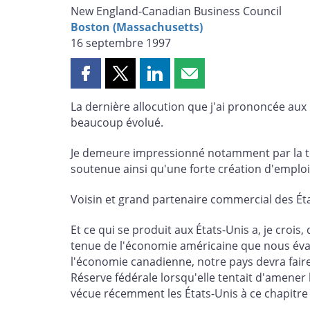
New England-Canadian Business Council
Boston (Massachusetts)
16 septembre 1997
Partager
Partager
Partager
Partager
cette
cette
cette
cette
La dernière allocution que j'ai prononcée au
page
page
page
page
beaucoup évolué.
sur
sur
sur
par
Facebook
X
LinkedIn
courriel
Je demeure impressionné notamment par la te
soutenue ainsi qu'une forte création d'emplois 
Voisin et grand partenaire commercial des Éta
Et ce qui se produit aux États-Unis a, je croi
tenue de l'économie américaine que nous éval
l'économie canadienne, notre pays devra faire 
Réserve fédérale lorsqu'elle tentait d'amener
vécue récemment les États-Unis à ce chapitre 