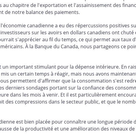
s au chapitre de l'exportation et l'assainissement des fina
ant de notre balance des paiements.
'économie canadienne a eu des répercussions positives sur l
s investisseurs sur les avoirs en dollars canadiens ont chu
rrait s'apprécier au fil du temps, ce qui permet aux taux d
méricains. À la Banque du Canada, nous partageons ce poin
t un important stimulant pour la dépense intérieure. En rai
t mis un certain temps à réagir, mais nous avons maintenan
i nous permettent d'affirmer que la consommation s'est redr
les derniers sondages portant sur la confiance des consomm
re dans les mois à venir. Et il est particulièrement encour
it des compressions dans le secteur public, et que le nomb
ienne est bien placée pour connaître une longue période d
sse de la productivité et une amélioration des niveaux de 