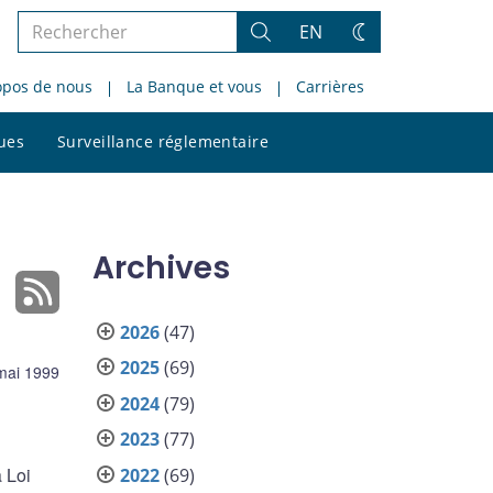
Rechercher
EN
Rechercher
Changez
dans
de
opos de nous
La Banque et vous
Carrières
le
thème
site
Rechercher
ques
Surveillance réglementaire
dans
le
site
Archives
2026
(47)
2025
(69)
mai 1999
2024
(79)
2023
(77)
 Loi
2022
(69)