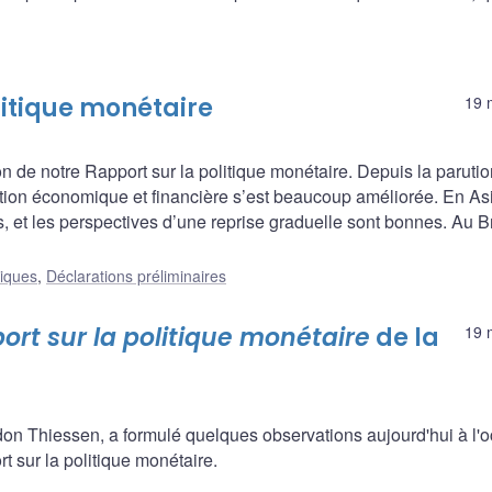
litique monétaire
19 
n de notre Rapport sur la politique monétaire. Depuis la paruti
ation économique et financière s’est beaucoup améliorée. En As
s, et les perspectives d’une reprise graduelle sont bonnes. Au Br
liques
,
Déclarations préliminaires
ort sur la politique monétaire
de la
19 
n Thiessen, a formulé quelques observations aujourd'hui à l'
t sur la politique monétaire.