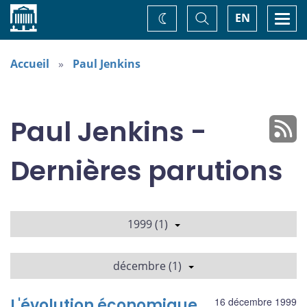
Accueil
Basculer
Togg
EN
Changez
la
navi
recherche
de
thème
Accueil
Paul Jenkins
Paul Jenkins -
Dernières parutions
1999 (1)
décembre (1)
L'évolution économique
16 décembre 1999