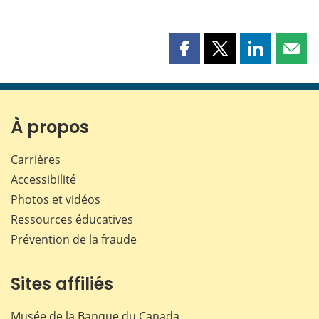
Partager
Partager
Partager
Part
cette
cette
cette
cette
page
page
page
page
sur
sur
sur
par
Facebook
X
LinkedIn
courr
À propos
Carrières
Accessibilité
Photos et vidéos
Ressources éducatives
Prévention de la fraude
Sites affiliés
Musée de la Banque du Canada