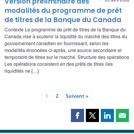
Version préliminaire des
modalités du programme de prêt
de titres de la Banque du Canada
Contexte Le programme de prêt de titres de la Banque du
Canada vise à soutenir la liquidité du marché des titres du
gouvernement canadien en fournissant, selon les
modalités énoncées ci-après, une source secondaire et
temporaire de titres sur le marché. Structure des opérations
Les opérations consistent en des prêts de titres (les
liquidités ne […]
1
2
Suivant »
Partager
Partager
Partager
Part
cette
cette
cette
cette
page
page
page
page