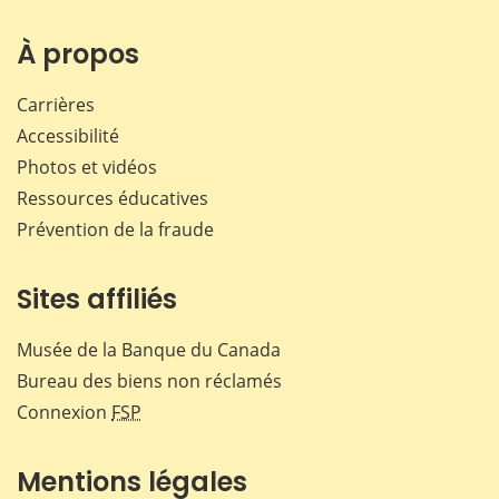
sur
sur
sur
par
Facebook
X
LinkedIn
courr
À propos
Carrières
Accessibilité
Photos et vidéos
Ressources éducatives
Prévention de la fraude
Sites affiliés
Musée de la Banque du Canada
Bureau des biens non réclamés
Connexion
FSP
Mentions légales