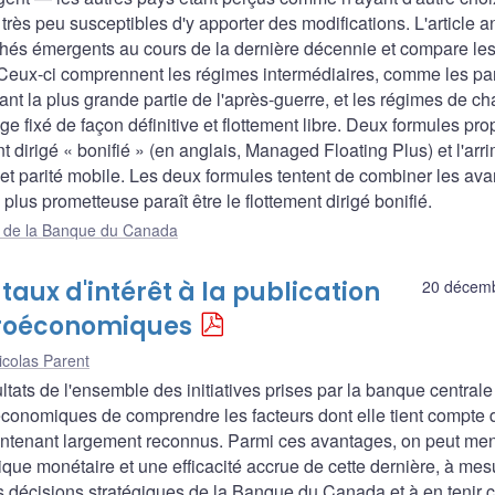
rès peu susceptibles d'y apporter des modifications. L'article a
hés émergents au cours de la dernière décennie et compare les
. Ceux-ci comprennent les régimes intermédiaires, comme les par
ant la plus grande partie de l'après-guerre, et les régimes de c
ge fixé de façon définitive et flottement libre. Deux formules pr
 dirigé « bonifié » (en anglais, Managed Floating Plus) et l'arr
et parité mobile. Les deux formules tentent de combiner les av
plus prometteuse paraît être le flottement dirigé bonifié.
ue de la Banque du Canada
aux d'intérêt à la publication
20 décem
croéconomiques
icolas Parent
tats de l'ensemble des initiatives prises par la banque centrale
économiques de comprendre les facteurs dont elle tient compte 
intenant largement reconnus. Parmi ces avantages, on peut me
que monétaire et une efficacité accrue de cette dernière, à me
es décisions stratégiques de la Banque du Canada et à en tenir