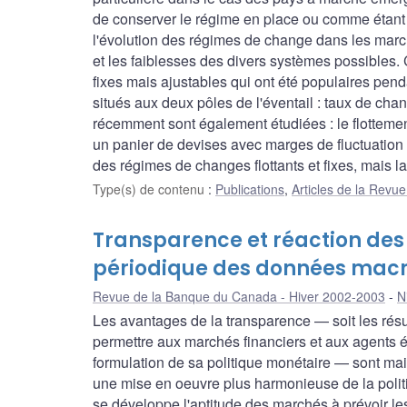
de conserver le régime en place ou comme étant t
l'évolution des régimes de change dans les marc
et les faiblesses des divers systèmes possibles
fixes mais ajustables qui ont été populaires pend
situés aux deux pôles de l'éventail : taux de chan
récemment sont également étudiées : le flottement
un panier de devises avec marges de fluctuation 
des régimes de changes flottants et fixes, mais la 
Type(s) de contenu
:
Publications
,
Articles de la Rev
Transparence et réaction des t
périodique des données ma
Revue de la Banque du Canada - Hiver 2002-2003
N
Les avantages de la transparence — soit les résul
permettre aux marchés financiers et aux agents 
formulation de sa politique monétaire — sont ma
une mise en oeuvre plus harmonieuse de la politi
se développe l'aptitude des marchés à prévoir l