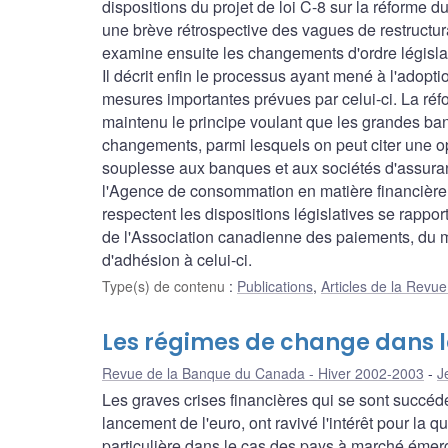
dispositions du projet de loi C-8 sur la réforme d
une brève rétrospective des vagues de restructu
examine ensuite les changements d'ordre législati
Il décrit enfin le processus ayant mené à l'adopt
mesures importantes prévues par celui-ci. La réfo
maintenu le principe voulant que les grandes ban
changements, parmi lesquels on peut citer une op
souplesse aux banques et aux sociétés d'assurance 
l'Agence de consommation en matière financière d
respectent les dispositions législatives se rappo
de l'Association canadienne des paiements, du
d'adhésion à celui-ci.
Type(s) de contenu
:
Publications
,
Articles de la Rev
Les régimes de change dans 
Revue de la Banque du Canada - Hiver 2002-2003
J
Les graves crises financières qui se sont succ
lancement de l'euro, ont ravivé l'intérêt pour la 
particulière dans le cas des pays à marché émer