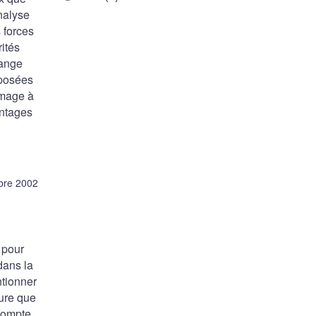
nalyse
 forces
ités
hange
oposées
image à
antages
bre 2002
 pour
dans la
ntionner
sure que
 compte