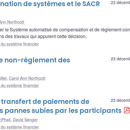
gnation de systèmes et le SACR
23 décem
Ann Northcott
igner le Système automatisé de compensation et de règlement c
ns des travaux qui appuient cette décision.
e du système financier
 de non-règlement des
23 décem
ller
,
Carol Ann Northcott
e du système financier
e transfert de paiements de
23 décem
 pannes subies par les participants
cPhail
,
David Senger
e du système financier