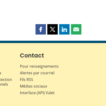
Partager
Partager
Partager
Partager
cette
cette
cette
cette
page
page
page
page
sur
sur
sur
par
Facebook
X
LinkedIn
courriel
Contact
Pour renseignements
s
Alertes par courriel
tection
Fils RSS
nnels
Médias sociaux
Interface (API) Valet