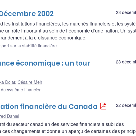
- Décembre 2002
23 décem
 les institutions financières, les marchés financiers et les sys
e un rôle important au sein de l’économie d’une nation. Un sy
er grandement à la croissance économique.
port sur la stabilité financière
sance économique : un tour
23 décem
ka Dolar
,
Césaire Meh
e du système financier
slation financière du Canada
22 décem
red Daniel
atif du secteur canadien des services financiers a subi des
e ces changements et donne un aperçu de certaines des princip