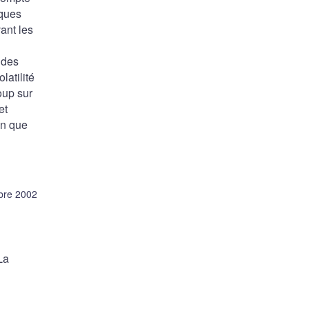
iques
ant les
e des
latilité
oup sur
et
on que
bre 2002
La