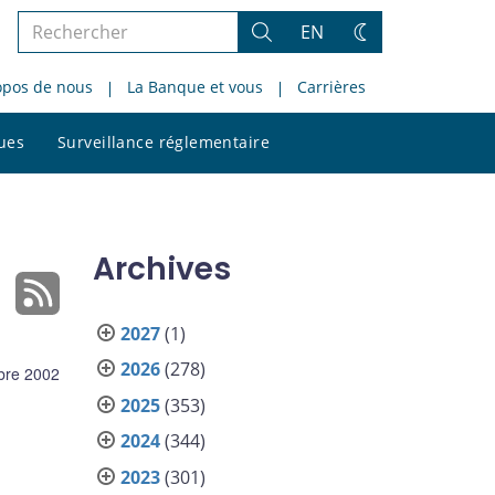
Rechercher
EN
Rechercher
Changez
dans
de
opos de nous
La Banque et vous
Carrières
le
thème
site
Rechercher
ques
Surveillance réglementaire
dans
le
site
Archives
2027
(1)
2026
(278)
bre 2002
2025
(353)
2024
(344)
2023
(301)