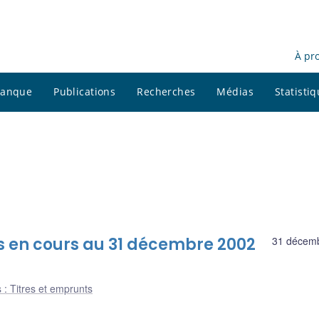
À pr
 banque
Publications
Recherches
Médias
Statisti
s en cours au 31 décembre 2002
31 décem
 : Titres et emprunts