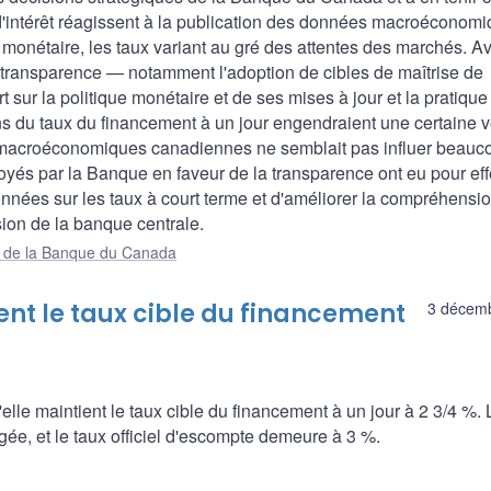
 d'intérêt réagissent à la publication des données macroéconom
monétaire, les taux variant au gré des attentes des marchés. Av
la transparence — notamment l'adoption de cibles de maîtrise de
ort sur la politique monétaire et de ses mises à jour et la pratiqu
s du taux du financement à un jour engendraient une certaine vo
es macroéconomiques canadiennes ne semblait pas influer beauc
loyés par la Banque en faveur de la transparence ont eu pour eff
données sur les taux à court terme et d'améliorer la compréhensi
ion de la banque centrale.
ue de la Banque du Canada
t le taux cible du financement
3 décem
e maintient le taux cible du financement à un jour à 2 3/4 %. 
gée, et le taux officiel d'escompte demeure à 3 %.