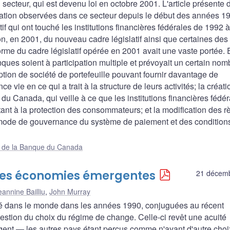
u secteur, qui est devenu loi en octobre 2001. L'article présente 
ration observées dans ce secteur depuis le début des années 199
f qui ont touché les institutions financières fédérales de 1992 
ion, en 2001, du nouveau cadre législatif ainsi que certaines des
rme du cadre législatif opérée en 2001 avait une vaste portée. E
ques soient à participation multiple et prévoyait un certain nom
tion de société de portefeuille pouvant fournir davantage de
vie en ce qui a trait à la structure de leurs activités; la créati
u Canada, qui veille à ce que les institutions financières fédér
rtant à la protection des consommateurs; et la modification des r
 mode de gouvernance du système de paiement et des condition
ue de la Banque du Canada
les économies émergentes
21 décem
eannine Bailliu
,
John Murray
édé dans le monde dans les années 1990, conjuguées au récent
question du choix du régime de change. Celle-ci revêt une acuité
gent — les autres pays étant perçus comme n'ayant d'autre cho