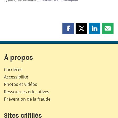
Partager
Partager
Partager
Part
cette
cette
cette
cette
page
page
page
page
sur
sur
sur
par
Facebook
X
LinkedIn
courr
À propos
Carrières
Accessibilité
Photos et vidéos
Ressources éducatives
Prévention de la fraude
Sites affiliés