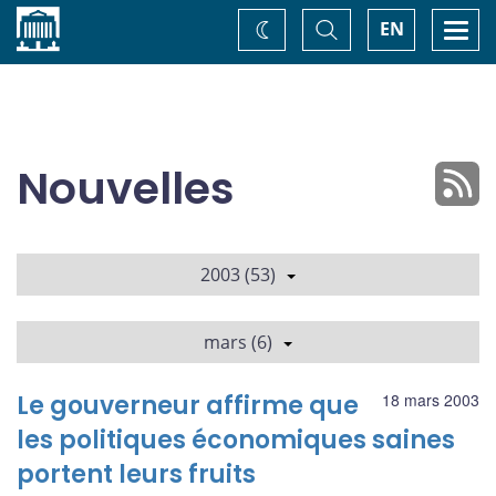
Accueil
Basculer
Togg
EN
Changez
la
navi
recherche
de
thème
Nouvelles
2003 (53)
mars (6)
Le gouverneur affirme que
18 mars 2003
les politiques économiques saines
portent leurs fruits