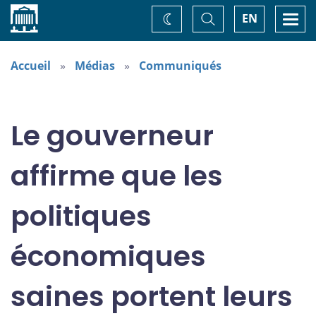
Accueil
Basculer
Togg
EN
Changez
la
navi
recherche
de
thème
Accueil
Médias
Communiqués
Le gouverneur
affirme que les
politiques
économiques
saines portent leurs