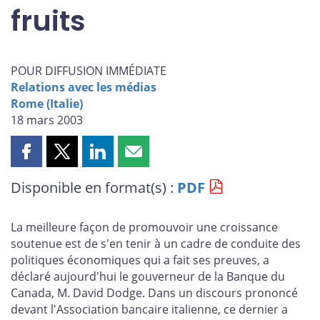
fruits
POUR DIFFUSION IMMÉDIATE
Relations avec les médias
Rome (Italie)
18 mars 2003
Partager
Partager
Partager
Partager
cette
cette
cette
cette
Disponible en format(s) :
PDF
page
page
page
page
sur
sur
sur
par
Facebook
X
LinkedIn
courriel
La meilleure façon de promouvoir une croissance
soutenue est de s'en tenir à un cadre de conduite des
politiques économiques qui a fait ses preuves, a
déclaré aujourd'hui le gouverneur de la Banque du
Canada, M. David Dodge. Dans un discours prononcé
devant l'Association bancaire italienne, ce dernier a