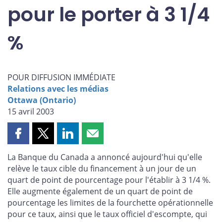
pour le porter à 3 1/4
%
POUR DIFFUSION IMMÉDIATE
Relations avec les médias
Ottawa (Ontario)
15 avril 2003
Partager
Partager
Partager
Partager
cette
cette
cette
cette
La Banque du Canada a annoncé aujourd'hui qu'elle
page
page
page
page
relève le taux cible du financement à un jour de un
sur
sur
sur
par
quart de point de pourcentage pour l'établir à 3 1/4 %.
Facebook
X
LinkedIn
courriel
Elle augmente également de un quart de point de
pourcentage les limites de la fourchette opérationnelle
pour ce taux, ainsi que le taux officiel d'escompte, qui