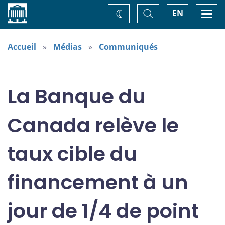
Accueil
Basculer
Togg
EN
Changez
la
navi
recherche
de
thème
Accueil
Médias
Communiqués
La Banque du
Canada relève le
taux cible du
financement à un
jour de 1/4 de point