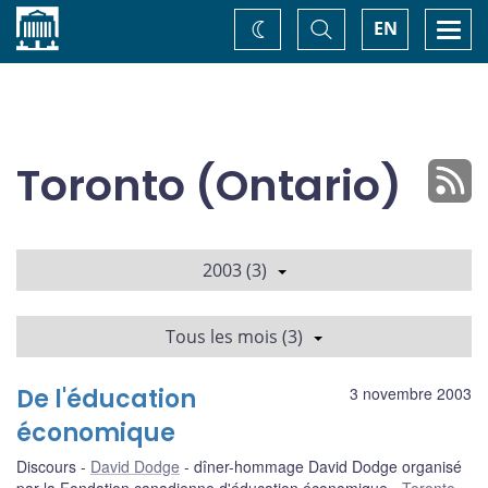
Accueil
Basculer
Togg
EN
Changez
la
navi
recherche
de
thème
Toronto (Ontario)
2003 (3)
Tous les mois (3)
De l'éducation
3 novembre 2003
économique
Discours
David Dodge
dîner-hommage David Dodge organisé
par la Fondation canadienne d'éducation économique
Toronto