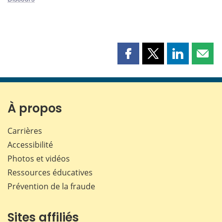
Partager
Partager
Partager
Part
cette
cette
cette
cette
page
page
page
page
sur
sur
sur
par
Facebook
X
LinkedIn
courr
À propos
Carrières
Accessibilité
Photos et vidéos
Ressources éducatives
Prévention de la fraude
Sites affiliés