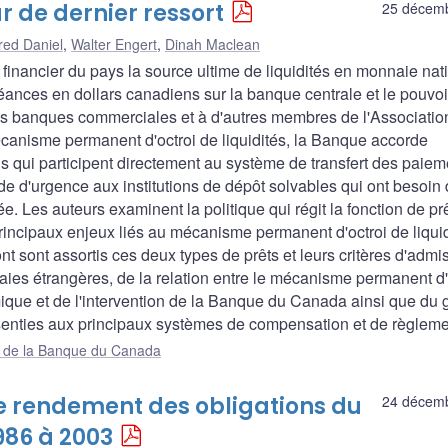
 de dernier ressort
25 décem
red Daniel
,
Walter Engert
,
Dinah Maclean
inancier du pays la source ultime de liquidités en monnaie nat
éances en dollars canadiens sur la banque centrale et le pouvoi
es banques commerciales et à d'autres membres de l'Associatio
anisme permanent d'octroi de liquidités, la Banque accorde
ons qui participent directement au système de transfert des paie
de d'urgence aux institutions de dépôt solvables qui ont besoin
e. Les auteurs examinent la politique qui régit la fonction de pr
incipaux enjeux liés au mécanisme permanent d'octroi de liquid
ont sont assortis ces deux types de prêts et leurs critères d'admiss
naies étrangères, de la relation entre le mécanisme permanent d'
émique et de l'intervention de la Banque du Canada ainsi que du 
onsenties aux principaux systèmes de compensation et de règleme
ue de la Banque du Canada
e rendement des obligations du
24 décem
86 à 2003