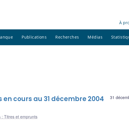
À pr
 banque
Publications
Recherches
Médias
Statisti
s en cours au 31 décembre 2004
31 décem
 : Titres et emprunts