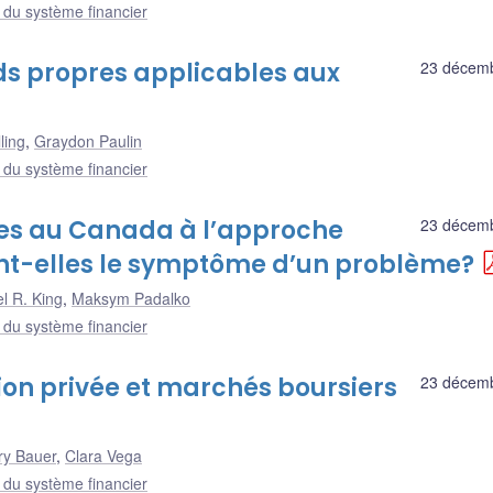
e du système financier
nds propres applicables aux
23 décem
ling
,
Graydon Paulin
e du système financier
ées au Canada à l’approche
23 décem
ont-elles le symptôme d’un problème?
l R. King
,
Maksym Padalko
e du système financier
ion privée et marchés boursiers
23 décem
ry Bauer
,
Clara Vega
e du système financier