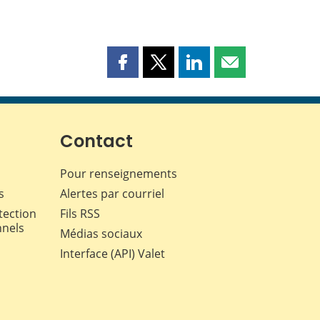
Partager
Partager
Partager
Partager
cette
cette
cette
cette
page
page
page
page
sur
sur
sur
par
Facebook
X
LinkedIn
courriel
Contact
Pour renseignements
s
Alertes par courriel
tection
Fils RSS
nnels
Médias sociaux
Interface (API) Valet