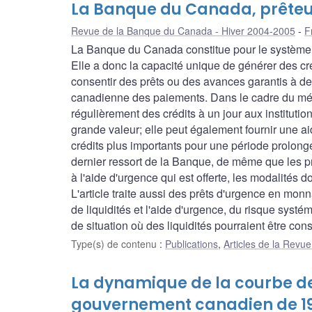
La Banque du Canada, prêteur
Revue de la Banque du Canada - Hiver 2004-2005
F
La Banque du Canada constitue pour le système f
Elle a donc la capacité unique de générer des cr
consentir des prêts ou des avances garantis à d
canadienne des paiements. Dans le cadre du méc
régulièrement des crédits à un jour aux instituti
grande valeur; elle peut également fournir une ai
crédits plus importants pour une période prolongé
dernier ressort de la Banque, de même que les pr
à l'aide d'urgence qui est offerte, les modalités d
L'article traite aussi des prêts d'urgence en mon
de liquidités et l'aide d'urgence, du risque syst
de situation où des liquidités pourraient être c
Type(s) de contenu
:
Publications
,
Articles de la Rev
La dynamique de la courbe d
gouvernement canadien de 19