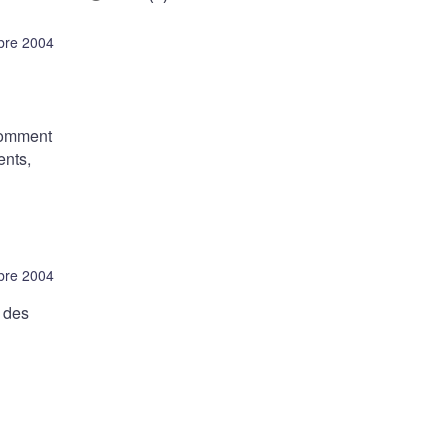
bre 2004
 comment
ents,
bre 2004
t des