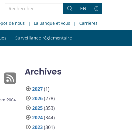
Rechercher
EN
Rechercher
Changez
dans
de
opos de nous
La Banque et vous
Carrières
le
thème
site
Rechercher
ques
Surveillance réglementaire
dans
le
site
Archives
2027
(1)
2026
(278)
bre 2004
2025
(353)
2024
(344)
2023
(301)