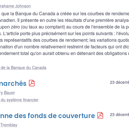
rahame Johnson
ue que la Banque du Canada a créée sur les courbes de rendem
adien. Il présente en outre les résultats d'une première analys
oupon zéro (ou taux au comptant) au cours de l'ensemble de la 
 L'article porte plus précisément sur les points suivants : l'évol
buts représentatifs des courbes de rendement; les variations quot
mination d'un nombre relativement restreint de facteurs qui ont dic
endement total qu'on aurait obtenu en détenant des obligations
ue de la Banque du Canada
 marchés
23 décem
ry Bauer
e du système financier
ienne des fonds de couverture
23 décem
e Tremblay