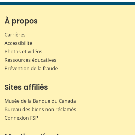
page
page
page
page
sur
sur
sur
par
Facebook
X
LinkedIn
courr
À propos
Carrières
Accessibilité
Photos et vidéos
Ressources éducatives
Prévention de la fraude
Sites affiliés
Musée de la Banque du Canada
Bureau des biens non réclamés
Connexion
FSP