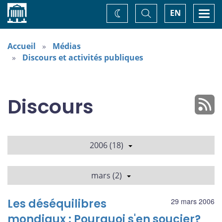
Accueil
Basculer
Togg
EN
Changez
la
navi
recherche
de
thème
Accueil
Médias
Discours et activités publiques
Discours
2006 (18)
mars (2)
Les déséquilibres
29 mars 2006
mondiaux : Pourquoi s'en soucier?