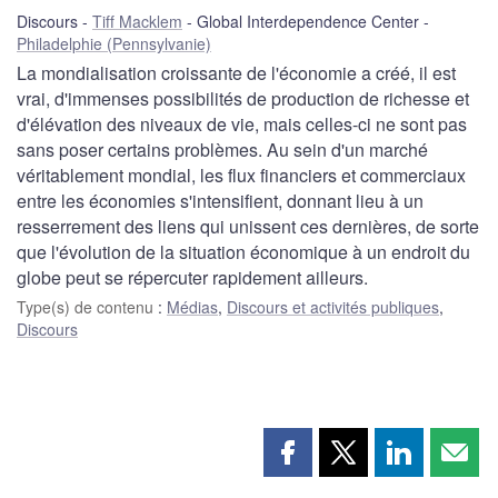
Discours
Tiff Macklem
Global Interdependence Center
Philadelphie (Pennsylvanie)
La mondialisation croissante de l'économie a créé, il est
vrai, d'immenses possibilités de production de richesse et
d'élévation des niveaux de vie, mais celles-ci ne sont pas
sans poser certains problèmes. Au sein d'un marché
véritablement mondial, les flux financiers et commerciaux
entre les économies s'intensifient, donnant lieu à un
resserrement des liens qui unissent ces dernières, de sorte
que l'évolution de la situation économique à un endroit du
globe peut se répercuter rapidement ailleurs.
Type(s) de contenu
:
Médias
,
Discours et activités publiques
,
Discours
Partager
Partager
Partager
Part
cette
cette
cette
cette