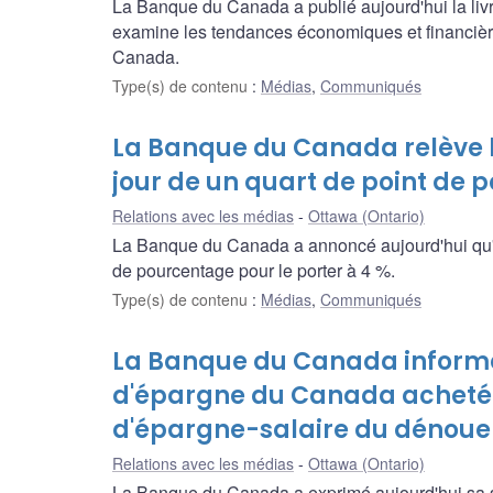
La Banque du Canada a publié aujourd'hui la livr
examine les tendances économiques et financières
Canada.
Type(s) de contenu
:
Médias
,
Communiqués
La Banque du Canada relève l
jour de un quart de point de 
Relations avec les médias
Ottawa (Ontario)
La Banque du Canada a annoncé aujourd'hui qu'ell
de pourcentage pour le porter à 4 %.
Type(s) de contenu
:
Médias
,
Communiqués
La Banque du Canada informe 
d'épargne du Canada acheté
d'épargne-salaire du dénoue
Relations avec les médias
Ottawa (Ontario)
La Banque du Canada a exprimé aujourd'hui sa sa