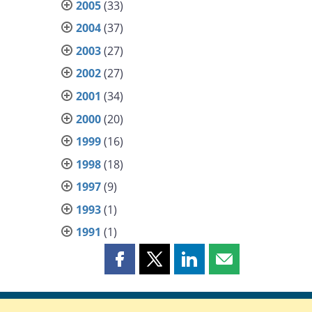
2005
(33)
2004
(37)
2003
(27)
2002
(27)
2001
(34)
2000
(20)
1999
(16)
1998
(18)
1997
(9)
1993
(1)
1991
(1)
Partager
Partager
Partager
Partager
cette
cette
cette
cette
page
page
page
page