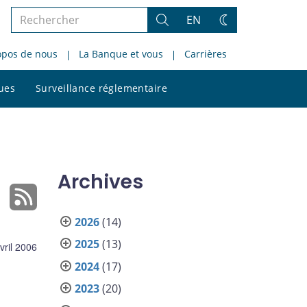
Rechercher
EN
Rechercher
Changez
dans
de
opos de nous
La Banque et vous
Carrières
le
thème
site
Rechercher
ques
Surveillance réglementaire
dans
le
site
Archives
2026
(14)
2025
(13)
vril 2006
2024
(17)
2023
(20)