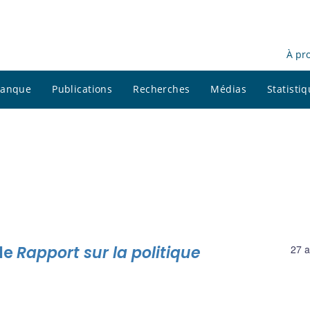
À pr
 banque
Publications
Recherches
Médias
Statisti
le
Rapport sur la politique
27 a