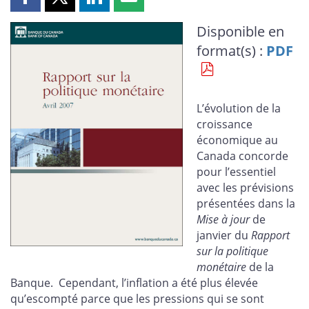
Partager
Partager
Partager
Partager
cette
cette
cette
cette
Disponible en
page
page
page
page
format(s) :
PDF
sur
sur
sur
par
Facebook
X
LinkedIn
courriel
L’évolution de la
croissance
économique au
Canada concorde
pour l’essentiel
avec les prévisions
présentées dans la
Mise à jour
de
janvier du
Rapport
sur la politique
monétaire
de la
Banque. Cependant, l’inflation a été plus élevée
qu’escompté parce que les pressions qui se sont