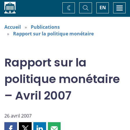
Accueil
Basculer
Togg
EN
Changez
la
navi
recherche
de
thème
Accueil
Publications
Rapport sur la politique monétaire
Rapport sur la
politique monétaire
– Avril 2007
26 avril 2007