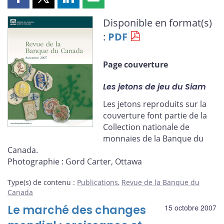
Partager
Partager
Partager
Partager
cette
cette
cette
cette
Disponible en format(s)
page
page
page
page
:
PDF
sur
sur
sur
par
Facebook
X
LinkedIn
courriel
Page couverture
Les jetons de jeu du Siam
Les jetons reproduits sur la
couverture font partie de la
Collection nationale de
monnaies de la Banque du
Canada.
Photographie : Gord Carter, Ottawa
Type(s) de contenu
:
Publications
,
Revue de la Banque du
Canada
Le marché des changes
15 octobre 2007