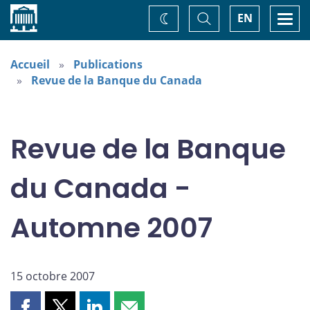
Accueil
Basculer
Togg
EN
Changez
la
navi
recherche
de
thème
Accueil
Publications
Revue de la Banque du Canada
Revue de la Banque
du Canada -
Automne 2007
15 octobre 2007