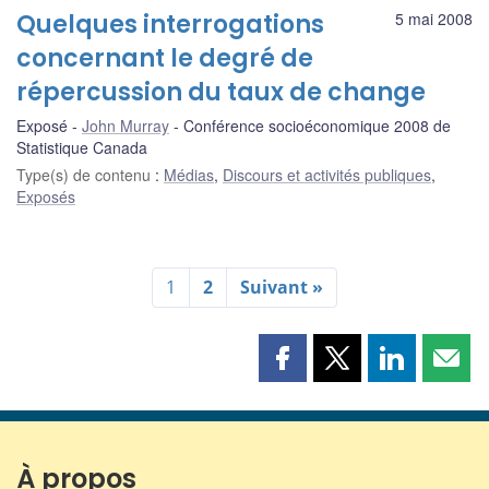
Quelques interrogations
5 mai 2008
concernant le degré de
répercussion du taux de change
Exposé
John Murray
Conférence socioéconomique 2008 de
Statistique Canada
Type(s) de contenu
:
Médias
,
Discours et activités publiques
,
Exposés
1
2
Suivant »
Partager
Partager
Partager
Part
cette
cette
cette
cette
page
page
page
page
sur
sur
sur
par
Facebook
X
LinkedIn
courr
À propos