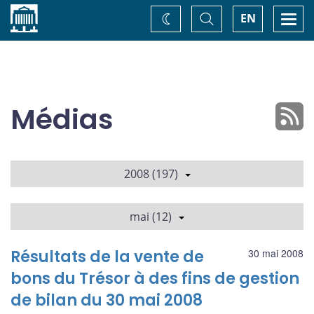
Accueil
Basculer
Togg
EN
Changez
la
navi
recherche
de
thème
Médias
2008 (197)
mai (12)
Résultats de la vente de
30 mai 2008
bons du Trésor à des fins de gestion
de bilan du 30 mai 2008