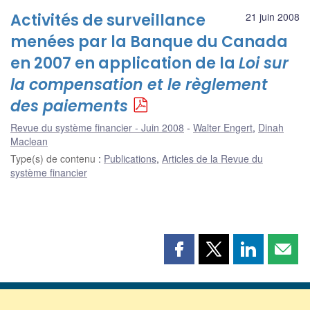
Activités de surveillance
21 juin 2008
menées par la Banque du Canada
en 2007 en application de la
Loi sur
la compensation et le règlement
des paiements
Revue du système financier - Juin 2008
Walter Engert
,
Dinah
Maclean
Type(s) de contenu
:
Publications
,
Articles de la Revue du
système financier
Partager
Partager
Partager
Part
cette
cette
cette
cette
page
page
page
page
sur
sur
sur
par