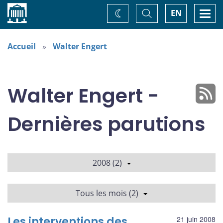
Accueil
Basculer
Togg
EN
Changez
la
navi
recherche
de
thème
Accueil
Walter Engert
Walter Engert -
Dernières parutions
2008 (2)
Tous les mois (2)
Les interventions des
21 juin 2008