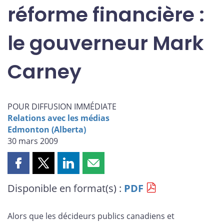
réforme financière :
le gouverneur Mark
Carney
POUR DIFFUSION IMMÉDIATE
Relations avec les médias
Edmonton (Alberta)
30 mars 2009
Partager
Partager
Partager
Partager
cette
cette
cette
cette
Disponible en format(s) :
PDF
page
page
page
page
sur
sur
sur
par
Facebook
X
LinkedIn
courriel
Alors que les décideurs publics canadiens et