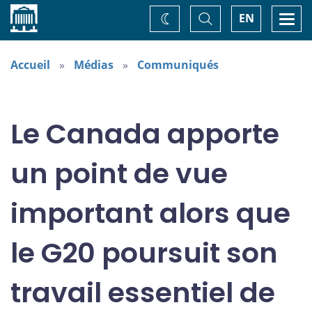
Accueil
Basculer
Togg
EN
Changez
la
navi
recherche
de
thème
Accueil
Médias
Communiqués
Le Canada apporte
un point de vue
important alors que
le G20 poursuit son
travail essentiel de