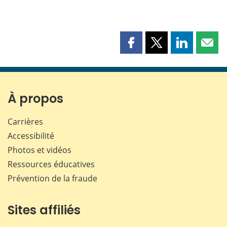
Partager
Partager
Partager
Part
cette
cette
cette
cette
page
page
page
page
sur
sur
sur
par
Facebook
X
LinkedIn
courr
À propos
Carrières
Accessibilité
Photos et vidéos
Ressources éducatives
Prévention de la fraude
Sites affiliés