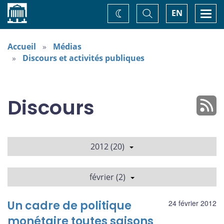
Accueil
Basculer
Togg
EN
Changez
la
navi
recherche
de
thème
Accueil
Médias
Discours et activités publiques
Discours
2012 (20)
février (2)
Un cadre de politique
24 février 2012
monétaire toutes saisons