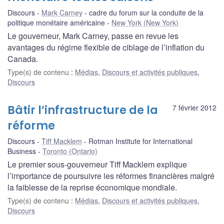
Discours
Mark Carney
cadre du forum sur la conduite de la
politique monétaire américaine
New York (New York)
Le gouverneur, Mark Carney, passe en revue les
avantages du régime flexible de ciblage de l’inflation du
Canada.
Type(s) de contenu
:
Médias
,
Discours et activités publiques
,
Discours
Bâtir l’infrastructure de la
7 février 2012
réforme
Discours
Tiff Macklem
Rotman Institute for International
Business
Toronto (Ontario)
Le premier sous-gouverneur Tiff Macklem explique
l’importance de poursuivre les réformes financières malgré
la faiblesse de la reprise économique mondiale.
Type(s) de contenu
:
Médias
,
Discours et activités publiques
,
Discours