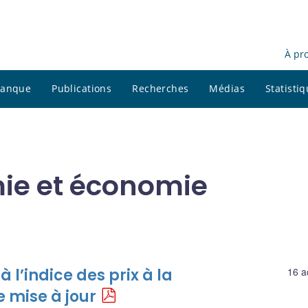
À pr
 banque
Publications
Recherches
Médias
Statisti
ie et économie
 l’indice des prix à la
16 a
 mise à jour