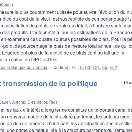
abourin
mesure la plus couramment utilisée pour suivre l’évolution du n
indice du coût de la vie, il est susceptible de comporter quatre t
 la substitution de points de vente au détail, à l’arrivée sur le m
 des produits. L’auteur met à jour les estimations de la Banque
 en examinant ces quatre sources possibles de biais. Pour la p
i-point de pourcentage le biais de mesure total annuel, ce qui 
Légèrement plus de la moitié de ce biais tient au fait que la
 au calcul de l’IPC est fixe.
ue de la Banque du Canada
Code(s) JEL
:
E
,
E3
,
E31
,
E5
,
E52
 transmission de la politique
16 a
Bauer
,
Antonio Diez de los Rios
 et les taux d’intérêt à long terme constitue un important canal d
d’un nouveau modèle de la structure par terme, les auteurs mont
tion de deux éléments : d’une part, les anticipations des investis
tre, une prime de risque liée à la structure par terme qui rémunè