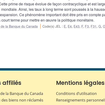
. Cette prime de risque évolue de façon contracyclique et est lar
ondiale. Ainsi, les taux à long terme sont poussés à la hauss
d’expansion. Ce phénomène important doit être pris en compte pa
 à court terme pour mettre en œuvre la politique monétaire.
ue de la Banque du Canada
Code(s) JEL
:
E
,
E4
,
E43
,
F
,
F3
,
F31
,
G
,
 affiliés
Mentions légales
de la Banque du Canada
Conditions d’utilisation
 des biens non réclamés
Renseignements personnel