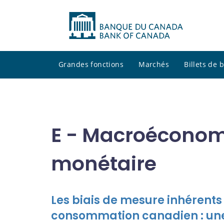
Grandes fonctions
Marchés
Billets de
E - Macroéconom
monétaire
Les biais de mesure inhérents à
consommation canadien : une