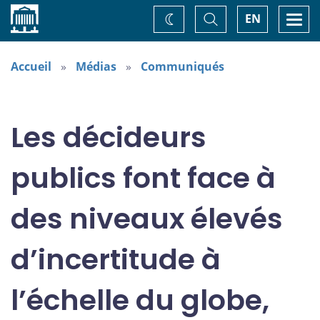
Accueil
Basculer
Togg
EN
Changez
la
navi
recherche
de
thème
Accueil
Médias
Communiqués
Les décideurs
publics font face à
des niveaux élevés
d’incertitude à
l’échelle du globe,