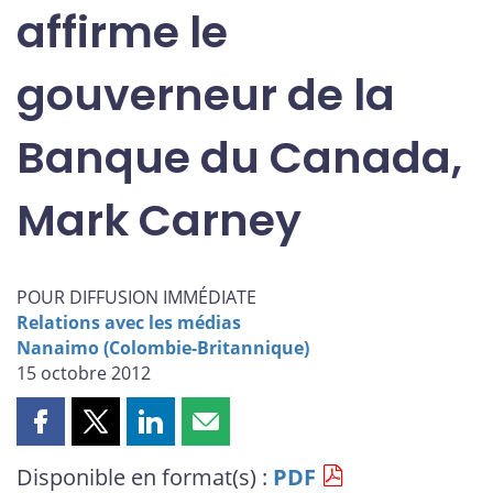
affirme le
gouverneur de la
Banque du Canada,
Mark Carney
POUR DIFFUSION IMMÉDIATE
Relations avec les médias
Nanaimo (Colombie-Britannique)
15 octobre 2012
Partager
Partager
Partager
Partager
cette
cette
cette
cette
Disponible en format(s) :
PDF
page
page
page
page