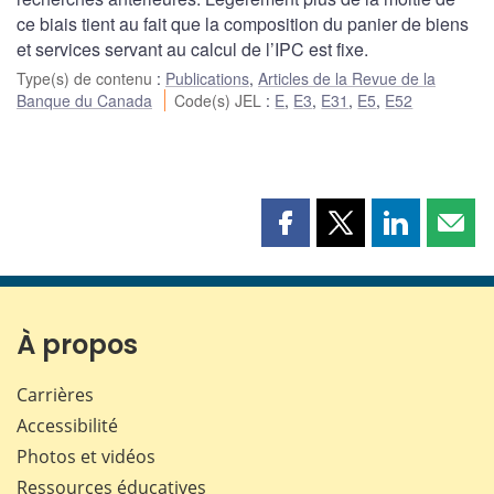
ce biais tient au fait que la composition du panier de biens
et services servant au calcul de l’IPC est fixe.
Type(s) de contenu
:
Publications
,
Articles de la Revue de la
Banque du Canada
Code(s) JEL
:
E
,
E3
,
E31
,
E5
,
E52
Partager
Partager
Partager
Part
cette
cette
cette
cette
page
page
page
page
sur
sur
sur
par
Facebook
X
LinkedIn
courr
À propos
Carrières
Accessibilité
Photos et vidéos
Ressources éducatives