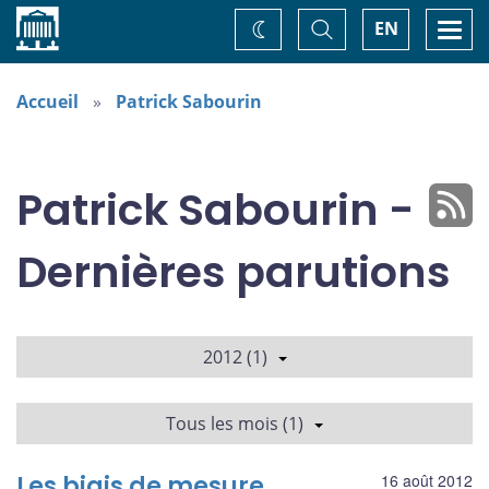
Accueil
Basculer
Togg
EN
Changez
la
navi
recherche
de
thème
Accueil
Patrick Sabourin
Patrick Sabourin -
Dernières parutions
2012 (1)
Tous les mois (1)
Les biais de mesure
16 août 2012