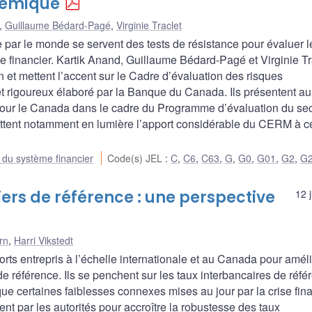
témique
,
Guillaume Bédard-Pagé
,
Virginie Traclet
de par le monde se servent des tests de résistance pour évaluer l
me financier. Kartik Anand, Guillaume Bédard-Pagé et Virginie Tr
in et mettent l’accent sur le Cadre d’évaluation des risques
 rigoureux élaboré par la Banque du Canada. Ils présentent au
3 pour le Canada dans le cadre du Programme d’évaluation du se
mettent notamment en lumière l’apport considérable du CERM à c
e du système financier
Code(s) JEL
:
C
,
C6
,
C63
,
G
,
G0
,
G01
,
G2
,
G
iers de référence : une perspective
12 
rn
,
Harri Vikstedt
rts entrepris à l’échelle internationale et au Canada pour améli
de référence. Ils se penchent sur les taux interbancaires de réfé
que certaines faiblesses connexes mises au jour par la crise fin
nt par les autorités pour accroître la robustesse des taux