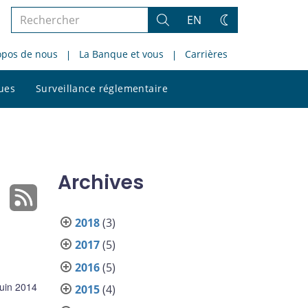
Rechercher
EN
Rechercher
Changez
dans
de
opos de nous
La Banque et vous
Carrières
le
thème
site
Rechercher
ques
Surveillance réglementaire
dans
le
site
Archives
2018
(3)
2017
(5)
2016
(5)
juin 2014
2015
(4)