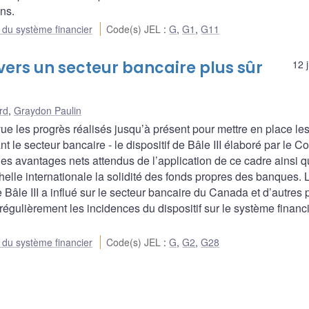
ns.
e du système financier
Code(s) JEL
:
G
,
G1
,
G11
: vers un secteur bancaire plus sûr
12 
rd
,
Graydon Paulin
e les progrès réalisés jusqu’à présent pour mettre en place le
le secteur bancaire - le dispositif de Bâle III élaboré par le C
les avantages nets attendus de l’application de ce cadre ainsi q
helle internationale la solidité des fonds propres des banques. 
âle III a influé sur le secteur bancaire du Canada et d’autres 
 régulièrement les incidences du dispositif sur le système financi
e du système financier
Code(s) JEL
:
G
,
G2
,
G28