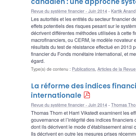
canadien : une approche sys
Revue du système financier - Juin 2014
Kartik Anand
Les autorités et les entités du secteur financier 
effets potentiels des risques pesant sur le systè
décrivent différentes méthodes utilisées à cette f
macrofinanciers, ou CERM, le modèle novateur et
résultats du test de résistance effectué en 201
financier du Fonds monétaire international, et 
égard.
Type(s) de contenu
:
Publications
,
Articles de la Revu
La réforme des indices financ
internationale
Revue du système financier - Juin 2014
Thomas Tho
Thomas Thorn et Harri Vikstedt examinent les effo
gouvernance et l’intégrité des indices financiers 
dont ils décrivent le mode d’établissement ainsi 
Ils décrivent en outre les mesures prises récemme