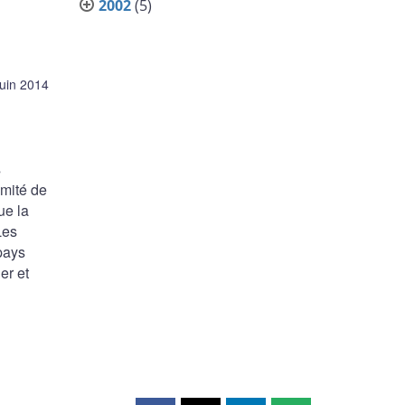
2002
(5)
juin 2014
s
omité de
ue la
Les
pays
er et