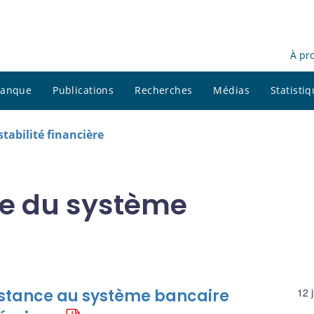
À pr
 banque
Publications
Recherches
Médias
Statisti
stabilité financière
vue du système
sistance au système bancaire
12 