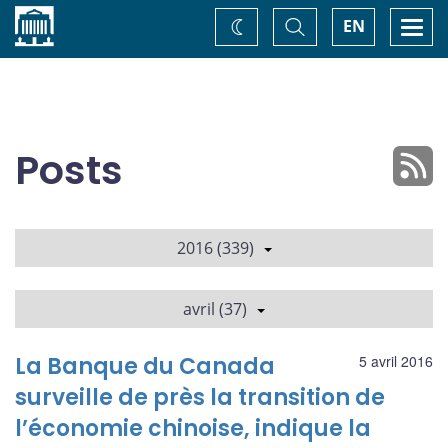
Accueil
Basculer
Togg
EN
Changez
la
navi
recherche
de
thème
Posts
2016 (339)
avril (37)
La Banque du Canada
5 avril 2016
surveille de près la transition de
l’économie chinoise, indique la