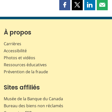
Partager
Partager
Partager
Part
cette
cette
cette
cette
page
page
page
page
sur
sur
sur
par
Facebook
X
LinkedIn
courr
À propos
Carrières
Accessibilité
Photos et vidéos
Ressources éducatives
Prévention de la fraude
Sites affiliés
Musée de la Banque du Canada
Bureau des biens non réclamés