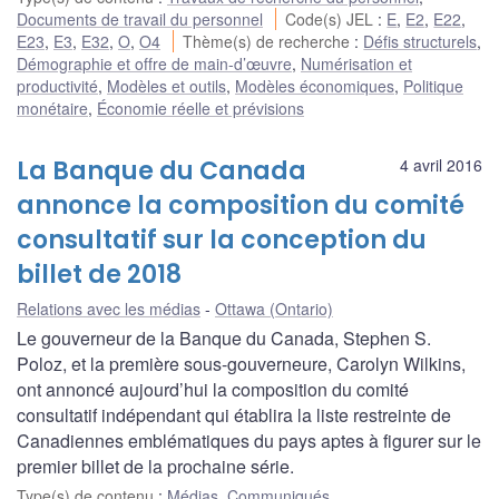
Documents de travail du personnel
Code(s) JEL
:
E
,
E2
,
E22
,
E23
,
E3
,
E32
,
O
,
O4
Thème(s) de recherche
:
Défis structurels
,
Démographie et offre de main-d’œuvre
,
Numérisation et
productivité
,
Modèles et outils
,
Modèles économiques
,
Politique
monétaire
,
Économie réelle et prévisions
La Banque du Canada
4 avril 2016
annonce la composition du comité
consultatif sur la conception du
billet de 2018
Relations avec les médias
Ottawa (Ontario)
Le gouverneur de la Banque du Canada, Stephen S.
Poloz, et la première sous-gouverneure, Carolyn Wilkins,
ont annoncé aujourd’hui la composition du comité
consultatif indépendant qui établira la liste restreinte de
Canadiennes emblématiques du pays aptes à figurer sur le
premier billet de la prochaine série.
Type(s) de contenu
:
Médias
,
Communiqués