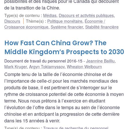
possibilités et des risques pour le Canada qui découlent
de la transition de la Chine.
Type(s) de contenu
:
Médias
,
Discours et activités publiques
,
Discours
Thème(s)
:
Politique monétaire
,
Économie /
Croissance économique
,
Système financier
,
Stabilité financière
How Fast Can China Grow? The
Middle Kingdom’s Prospects to 2030
Document de travail du personnel 2016-15
Jeannine Bailliu
,
Mark Kruger
,
Argyn Toktamyssov
,
Wheaton Welbourn
Compte tenu de la taille de l’économie chinoise et de
l’importance de celle-ci pour les marchés mondiaux des
produits de base, il est pertinent de s’interroger sur le
rythme de croissance potentiel de cette économie à moyen
terme. Nous nous prêtons à l’exercice en étudiant
l’évolution de l’offre dans le temps au sein de l’économie
chinoise et en anticipant la progression de cette dernière
dans les 15 années à venir.
Type(s) de contenu
:
Travaux de recherche du personnel
,