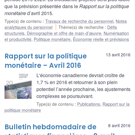
que la prévision présentée dans le
Rapport sur la politique
monétaire
d’avril 2015.
Type(s) de contenu
:
Travaux de recherche du personnel
,
Notes
analytiques du personnel
Thème(s) de recherche
:
Défis
structurels
,
Démographie et offre de main-d’œuvre
,
Numérisation
et productivité
,
Politique monétaire
,
Économie réelle et prévisions
Rapport sur la politique
13 avril 2016
monétaire – Avril 2016
L'économie canadienne devrait croître de
1,7 % en 2016 et retourner à son plein
potentiel l’année prochaine, les ajustements
complexes se poursuivant.
Type(s) de contenu
:
Publications
,
Rapport sur la
politique monétaire
Bulletin hebdomadaire de
8 avril 2016