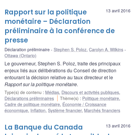
Rapport sur la politique
13 avril 2016
monétaire – Déclaration
préliminaire à la conférence de
presse
Déclaration préliminaire
Stephen S. Poloz
,
Carolyn A. Wilkins
Ottawa (Ontario)
Le gouverneur, Stephen S. Poloz, traite des principaux
enjeux liés aux délibérations du Conseil de direction
entourant la décision relative au taux directeur et le
Rapport sur la politique monétaire
.
Type(s) de contenu
:
Médias
,
Discours et activités publiques
,
Déclarations préliminaires
Thème(s)
:
Politique monétaire
,
Cadre de politique monétaire
,
Économie / Croissance
économique
,
Inflation
,
Système financier
,
Marchés financiers
La Banque du Canada
13 avril 2016