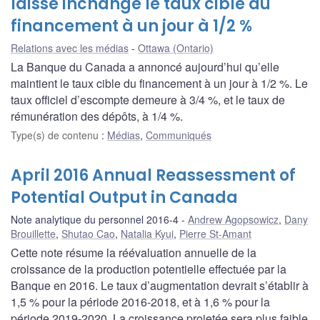
laisse inchangé le taux cible du
financement à un jour à 1/2 %
Relations avec les médias
Ottawa (Ontario)
La Banque du Canada a annoncé aujourd’hui qu’elle
maintient le taux cible du financement à un jour à 1/2 %. Le
taux officiel d’escompte demeure à 3/4 %, et le taux de
rémunération des dépôts, à 1/4 %.
Type(s) de contenu
:
Médias
,
Communiqués
April 2016 Annual Reassessment of
Potential Output in Canada
Note analytique du personnel 2016-4
Andrew Agopsowicz
,
Dany
Brouillette
,
Shutao Cao
,
Natalia Kyui
,
Pierre St-Amant
Cette note résume la réévaluation annuelle de la
croissance de la production potentielle effectuée par la
Banque en 2016. Le taux d’augmentation devrait s’établir à
1,5 % pour la période 2016-2018, et à 1,6 % pour la
période 2019-2020. La croissance projetée sera plus faible