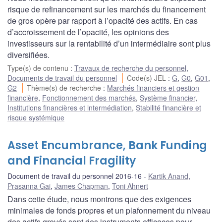
risque de refinancement sur les marchés du financement
de gros opère par rapport à l’opacité des actifs. En cas
d’accroissement de l’opacité, les opinions des
investisseurs sur la rentabilité d’un intermédiaire sont plus
diversifiées.
Type(s) de contenu
:
Travaux de recherche du personnel
,
Documents de travail du personnel
Code(s) JEL
:
G
,
G0
,
G01
,
G2
Thème(s) de recherche
:
Marchés financiers et gestion
financière
,
Fonctionnement des marchés
,
Système financier
,
Institutions financières et intermédiation
,
Stabilité financière et
risque systémique
Asset Encumbrance, Bank Funding
and Financial Fragility
Document de travail du personnel 2016-16
Kartik Anand
,
Prasanna Gai
,
James Chapman
,
Toni Ahnert
Dans cette étude, nous montrons que des exigences
minimales de fonds propres et un plafonnement du niveau
des actifs grevés sont des instruments efficaces pour