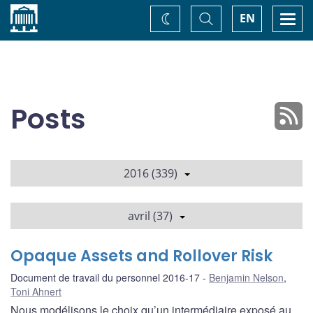
Accueil
Basculer
Togg
EN
Changez
la
navi
recherche
de
thème
Posts
2016 (339)
avril (37)
Opaque Assets and Rollover Risk
Document de travail du personnel 2016-17
Benjamin Nelson
,
Toni Ahnert
Nous modélisons le choix qu’un intermédiaire exposé au