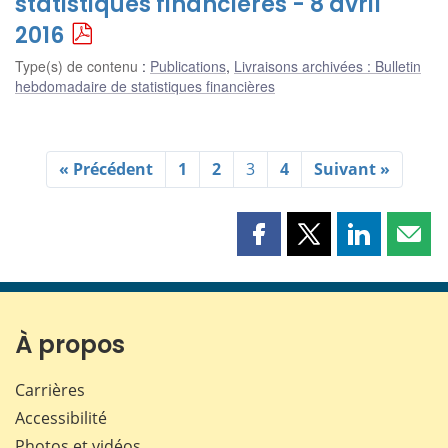
statistiques financières - 8 avril
2016
Type(s) de contenu
:
Publications
,
Livraisons archivées : Bulletin
hebdomadaire de statistiques financières
« Précédent
1
2
3
4
Suivant »
Partager
Partager
Partager
Part
cette
cette
cette
cette
page
page
page
page
sur
sur
sur
par
Facebook
X
LinkedIn
courr
À propos
Carrières
Accessibilité
Photos et vidéos