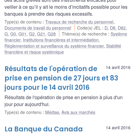
veiller à ce qu’il y ait le moins d’incitatifs possible pour les
banques à prendre des risques excessifs.
Type(s) de contenu
:
Travaux de recherche du personnel
,
Documents de travail du personnel
Code(s) JEL
:
D
,
D8
,
D82
,
G
,
G0
,
G01
,
G2
,
G21
,
G28
Thème(s) de recherche
:
Système
financier
,
Institutions financières et intermédiation
,
Réglementation et surveillance du système financier
,
Stabilité
financière et risque systémique
Résultats de l'opération de
14 avril 2016
prise en pension de 27 jours et 83
jours pour le 14 avril 2016
Résultats de l'opération de prise en pension à plus d'un
jour pour aujourd'hui.
Type(s) de contenu
:
Médias
,
Avis aux marchés
La Banque du Canada
14 avril 2016