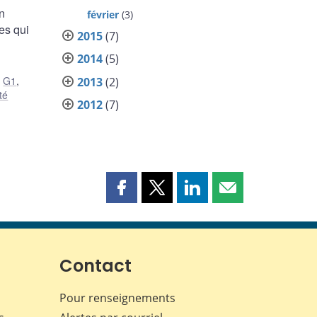
n
février
(3)
es qui
2015
(7)
2014
(5)
,
G1
,
2013
(2)
ité
2012
(7)
Partager
Partager
Partager
Partager
cette
cette
cette
cette
page
page
page
page
sur
sur
sur
par
Facebook
X
LinkedIn
courriel
Contact
Pour renseignements