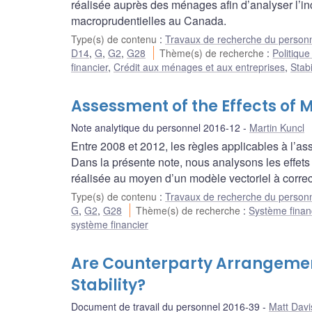
réalisée auprès des ménages afin d’analyser l’i
macroprudentielles au Canada.
Type(s) de contenu
:
Travaux de recherche du person
D14
,
G
,
G2
,
G28
Thème(s) de recherche
:
Politiqu
financier
,
Crédit aux ménages et aux entreprises
,
Stabi
Assessment of the Effects of
Note analytique du personnel 2016-12
Martin Kuncl
Entre 2008 et 2012, les règles applicables à l’ass
Dans la présente note, nous analysons les effet
réalisée au moyen d’un modèle vectoriel à corre
Type(s) de contenu
:
Travaux de recherche du person
G
,
G2
,
G28
Thème(s) de recherche
:
Système finan
système financier
Are Counterparty Arrangement
Stability?
Document de travail du personnel 2016-39
Matt Dav