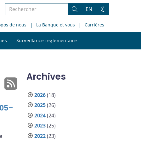
Rechercher
EN
Rechercher
Changez
dans
de
opos de nous
La Banque et vous
Carrières
le
thème
site
Rechercher
ques
Surveillance réglementaire
dans
le
site
Archives
2026
(18)
2025
(26)
005–
2024
(24)
2023
(25)
e
2022
(23)