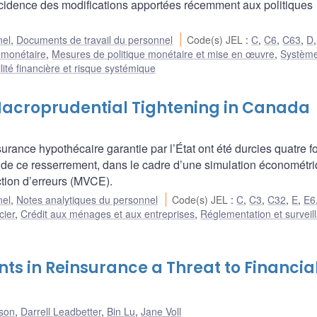
ncidence des modifications apportées récemment aux politiques
nel
,
Documents de travail du personnel
Code(s) JEL
:
C
,
C6
,
C63
,
D
e monétaire
,
Mesures de politique monétaire et mise en œuvre
,
Systèm
lité financière et risque systémique
 Macroprudential Tightening in Canada
urance hypothécaire garantie par l’État ont été durcies quatre fo
s de ce resserrement, dans le cadre d’une simulation économétr
ction d’erreurs (MVCE).
nel
,
Notes analytiques du personnel
Code(s) JEL
:
C
,
C3
,
C32
,
E
,
E6
cier
,
Crédit aux ménages et aux entreprises
,
Réglementation et surveil
s in Reinsurance a Threat to Financia
ison
,
Darrell Leadbetter
,
Bin Lu
,
Jane Voll