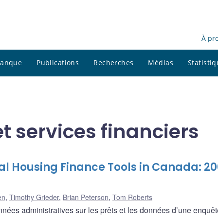
À pr
 banque
Publications
Recherches
Médias
Statisti
et services financiers
l Housing Finance Tools in Canada: 2
en
,
Timothy Grieder
,
Brian Peterson
,
Tom Roberts
ées administratives sur les prêts et les données d’une enquêt