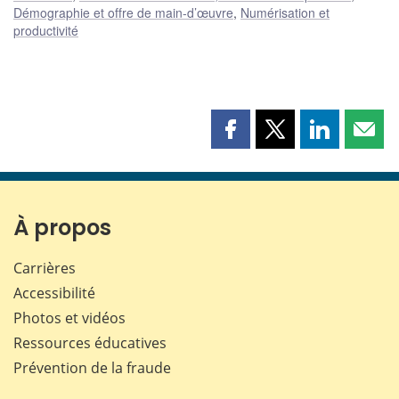
Démographie et offre de main-d’œuvre
,
Numérisation et
productivité
Partager
Partager
Partager
Part
cette
cette
cette
cette
page
page
page
page
sur
sur
sur
par
Facebook
X
LinkedIn
courr
À propos
Carrières
Accessibilité
Photos et vidéos
Ressources éducatives
Prévention de la fraude