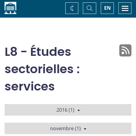
Accueil
Basculer
Togg
EN
Changez
la
navi
recherche
de
thème
L8 - Études
sectorielles :
services
2016 (1)
novembre (1)