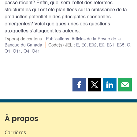
passé récent? Enfin, quel sera l’effet des réformes
structurelles qui ont été planifiées sur la croissance de la
production potentielle des principales économies
émergentes? Voici quelques-unes des questions
auxquelles s’attaquent les auteurs.
Type(s) de contenu
:
Publications
,
Articles de la Revue de la
Banque du Canada
Code(s) JEL
:
E
,
E0
,
E02
,
E6
,
E61
,
E65
,
O
,
O1
,
O11
,
O4
,
O41
Partager
Partager
Partager
Part
cette
cette
cette
cette
page
page
page
page
sur
sur
sur
par
Facebook
X
LinkedIn
courr
À propos
Carrières