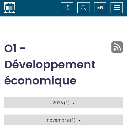
Accueil
Basculer
Togg
EN
Changez
la
navi
recherche
de
thème
O1 -
Développement
économique
2016 (1)
novembre (1)