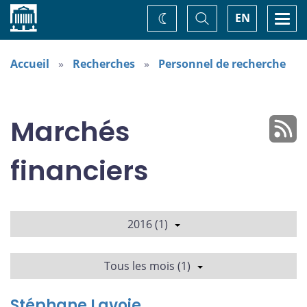
Accueil
Basculer
Togg
EN
Changez
la
navi
recherche
de
thème
Accueil
Recherches
Personnel de recherche
Marchés
financiers
2016 (1)
Tous les mois (1)
Stéphane Lavoie