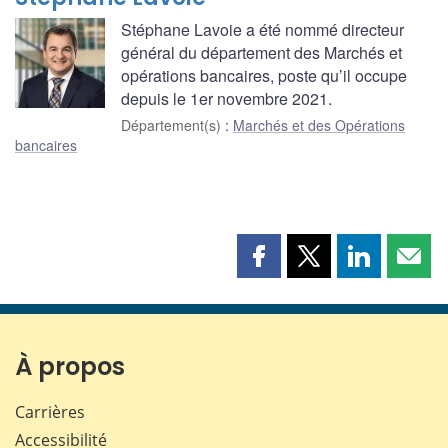
Stéphane Lavoie a été nommé directeur
général du département des Marchés et
opérations bancaires, poste qu’il occupe
depuis le 1er novembre 2021.
Département(s)
:
Marchés et des Opérations
bancaires
Partager
Partager
Partager
Part
cette
cette
cette
cette
page
page
page
page
sur
sur
sur
par
Facebook
X
LinkedIn
courr
À propos
Carrières
Accessibilité