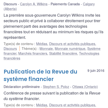
Discours
Carolyn A. Wilkins
Paiements Canada
Calgary
(Alberta)
La première sous-gouverneure Carolyn Wilkins invite les
secteurs public et privé à collaborer étroitement pour tirer
pleinement parti des avantages des technologies
financières tout en réduisant au minimum les risques qu’ils
représentent.
Type(s) de contenu
:
Médias
,
Discours et activités publiques
,
Discours
Thème(s)
:
Monnaie
,
Monnaie numérique
,
Système
financier
,
Marchés financiers
,
Stabilité financière
,
Technologies
financières
Publication de la Revue du
9 juin 2016
système financier
Déclaration préliminaire
Stephen S. Poloz
Ottawa (Ontario)
Conférence de presse suivant la publication de la
Revue
du système financier
.
Type(s) de contenu
:
Médias
,
Discours et activités publiques
,