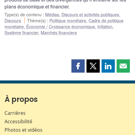
plans économique et financier.
Type(s) de contenu
:
Médias
,
Discours et activités publiques
,
Discours
Thème(s)
:
Politique monétaire
,
Cadre de politique
monétaire
,
Économie / Croissance économique
,
Inflation
,
Système financier
,
Marchés financiers
Partager
Partager
Partager
Part
cette
cette
cette
cette
page
page
page
page
sur
sur
sur
par
Facebook
X
LinkedIn
courr
À propos
Carrières
Accessibilité
Photos et vidéos