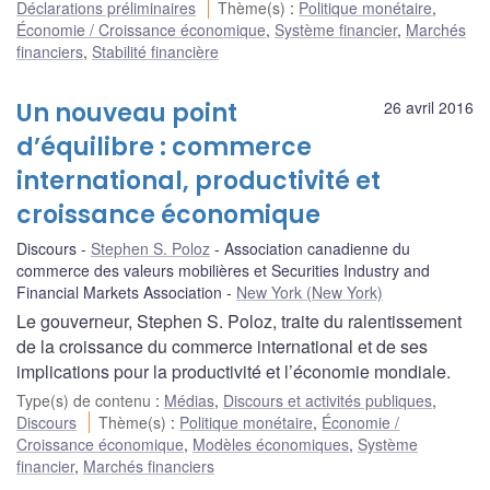
Déclarations préliminaires
Thème(s)
:
Politique monétaire
,
Économie / Croissance économique
,
Système financier
,
Marchés
financiers
,
Stabilité financière
Un nouveau point
26 avril 2016
d’équilibre : commerce
international, productivité et
croissance économique
Discours
Stephen S. Poloz
Association canadienne du
commerce des valeurs mobilières et Securities Industry and
Financial Markets Association
New York (New York)
Le gouverneur, Stephen S. Poloz, traite du ralentissement
de la croissance du commerce international et de ses
implications pour la productivité et l’économie mondiale.
Type(s) de contenu
:
Médias
,
Discours et activités publiques
,
Discours
Thème(s)
:
Politique monétaire
,
Économie /
Croissance économique
,
Modèles économiques
,
Système
financier
,
Marchés financiers