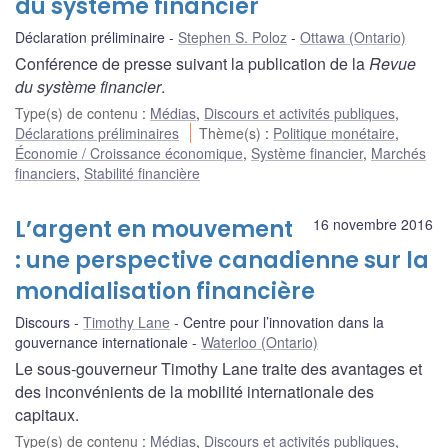
du système financier
Déclaration préliminaire
Stephen S. Poloz
Ottawa (Ontario)
Conférence de presse suivant la publication de la
Revue
du système financier
.
Type(s) de contenu
:
Médias
,
Discours et activités publiques
,
Déclarations préliminaires
Thème(s)
:
Politique monétaire
,
Économie / Croissance économique
,
Système financier
,
Marchés
financiers
,
Stabilité financière
L’argent en mouvement
16 novembre 2016
: une perspective canadienne sur la
mondialisation financière
Discours
Timothy Lane
Centre pour l’innovation dans la
gouvernance internationale
Waterloo (Ontario)
Le sous-gouverneur Timothy Lane traite des avantages et
des inconvénients de la mobilité internationale des
capitaux.
Type(s) de contenu
:
Médias
,
Discours et activités publiques
,