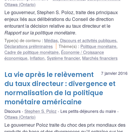
Ottawa (Ontario)
Le gouverneur, Stephen S. Poloz, traite des principaux
enjeux liés aux délibérations du Conseil de direction
entourant la décision relative au taux directeur et le
Rapport sur la politique monétaire
.
Type(s) de contenu
:
Médias
,
Discours et activités publiques
,
Déclarations préliminaires
Thème(s)
:
Politique monétaire
,
Cadre de politique monétaire
,
Économie / Croissance
économique
,
Inflation
,
Système financier
,
Marchés financiers
La vie après le relèvement
7 janvier 2016
du taux directeur : divergence et
normalisation de la politique
monétaire américaine
Discours
Stephen S. Poloz
Les petits-déjeuners du maire
Ottawa (Ontario)
Le gouverneur Poloz traite du choc des prix mondiaux des
produits de base et des divergences qu’il entraîne sur les