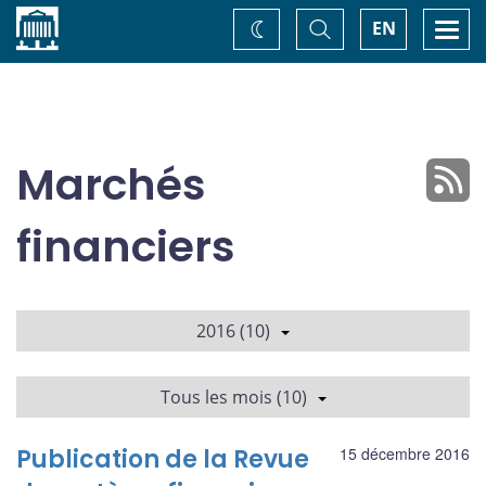
Accueil
Basculer
Togg
EN
Changez
la
navi
recherche
de
thème
Marchés
financiers
2016 (10)
Tous les mois (10)
Publication de la Revue
15 décembre 2016