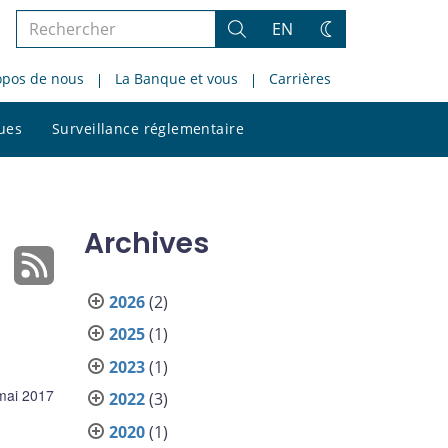
Rechercher
EN
Rechercher
Changez
dans
de
opos de nous
La Banque et vous
Carrières
le
thème
site
Rechercher
ques
Surveillance réglementaire
dans
le
site
Archives
2026
(2)
2025
(1)
2023
(1)
mai 2017
2022
(3)
2020
(1)