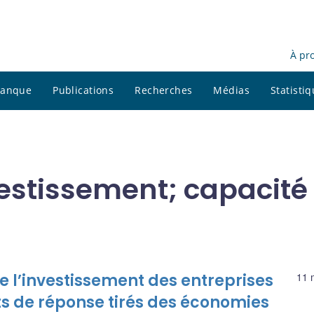
À pr
 banque
Publications
Recherches
Médias
Statisti
vestissement; capacité
 l’investissement des entreprises
11 
ts de réponse tirés des économies