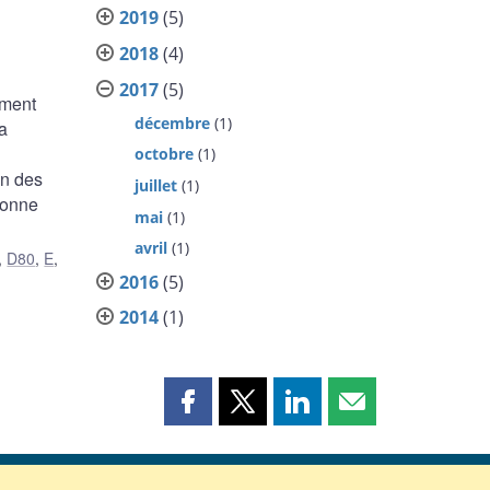
2019
(5)
2018
(4)
2017
(5)
ement
décembre
(1)
a
octobre
(1)
on des
juillet
(1)
bonne
mai
(1)
avril
(1)
,
D80
,
E
,
2016
(5)
2014
(1)
Partager
Partager
Partager
Partager
cette
cette
cette
cette
page
page
page
page
sur
sur
sur
par