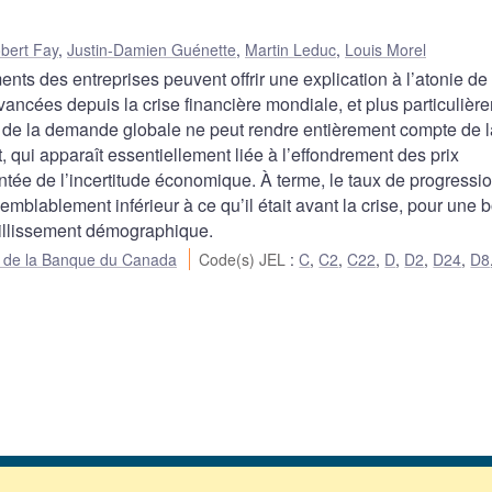
bert Fay
,
Justin-Damien Guénette
,
Martin Leduc
,
Louis Morel
ents des entreprises peuvent offrir une explication à l’atonie de
ncées depuis la crise financière mondiale, et plus particulièr
 de la demande globale ne peut rendre entièrement compte de l
 qui apparaît essentiellement liée à l’effondrement des prix
ntée de l’incertitude économique. À terme, le taux de progressi
mblablement inférieur à ce qu’il était avant la crise, pour une 
eillissement démographique.
ue de la Banque du Canada
Code(s) JEL
:
C
,
C2
,
C22
,
D
,
D2
,
D24
,
D8