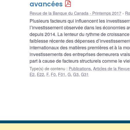
avancées
Revue de la Banque du Canada - Printemps 2017
Ro
Plusieurs facteurs qui influencent les investissem
l’investissement observée dans les économies ava
depuis 2014. La lenteur du rythme de croissance
faiblesse récente des dépenses d’investissement,
internationaux des matières premières et à la mo
investissements des entreprises demeurera vraise
part à cause de facteurs structurels comme le vi
Type(s) de contenu
:
Publications
,
Articles de la Rev
E2
,
E22
,
F
,
F0
,
F01
,
G
,
G3
,
G31