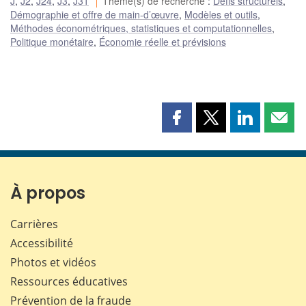
J
,
J2
,
J24
,
J3
,
J31
Thème(s) de recherche
:
Défis structurels
,
Démographie et offre de main-d’œuvre
,
Modèles et outils
,
Méthodes économétriques, statistiques et computationnelles
,
Politique monétaire
,
Économie réelle et prévisions
Partager
Partager
Partager
Part
cette
cette
cette
cette
page
page
page
page
sur
sur
sur
par
Facebook
X
LinkedIn
courr
À propos
Carrières
Accessibilité
Photos et vidéos
Ressources éducatives
Prévention de la fraude