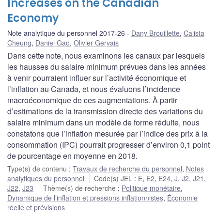
Increases on the Canadian
Economy
Note analytique du personnel 2017-26
Dany Brouillette
,
Calista
Cheung
,
Daniel Gao
,
Olivier Gervais
Dans cette note, nous examinons les canaux par lesquels
les hausses du salaire minimum prévues dans les années
à venir pourraient influer sur l’activité économique et
l’inflation au Canada, et nous évaluons l’incidence
macroéconomique de ces augmentations. À partir
d’estimations de la transmission directe des variations du
salaire minimum dans un modèle de forme réduite, nous
constatons que l’inflation mesurée par l’indice des prix à la
consommation (IPC) pourrait progresser d’environ 0,1 point
de pourcentage en moyenne en 2018.
Type(s) de contenu
:
Travaux de recherche du personnel
,
Notes
analytiques du personnel
Code(s) JEL
:
E
,
E2
,
E24
,
J
,
J2
,
J21
,
J22
,
J23
Thème(s) de recherche
:
Politique monétaire
,
Dynamique de l’inflation et pressions inflationnistes
,
Économie
réelle et prévisions