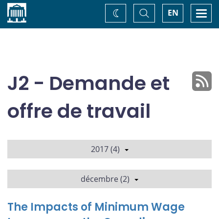
Accueil
Basculer
Togg
EN
Changez
la
navi
recherche
de
thème
J2 - Demande et
offre de travail
2017 (4)
décembre (2)
The Impacts of Minimum Wage