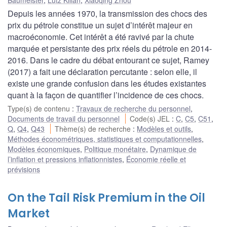
Depuis les années 1970, la transmission des chocs des
prix du pétrole constitue un sujet d’intérêt majeur en
macroéconomie. Cet intérêt a été ravivé par la chute
marquée et persistante des prix réels du pétrole en 2014-
2016. Dans le cadre du débat entourant ce sujet, Ramey
(2017) a fait une déclaration percutante : selon elle, il
existe une grande confusion dans les études existantes
quant à la façon de quantifier l’incidence de ces chocs.
Type(s) de contenu
:
Travaux de recherche du personnel
,
Documents de travail du personnel
Code(s) JEL
:
C
,
C5
,
C51
,
Q
,
Q4
,
Q43
Thème(s) de recherche
:
Modèles et outils
,
Méthodes économétriques, statistiques et computationnelles
,
Modèles économiques
,
Politique monétaire
,
Dynamique de
l’inflation et pressions inflationnistes
,
Économie réelle et
prévisions
On the Tail Risk Premium in the Oil
Market