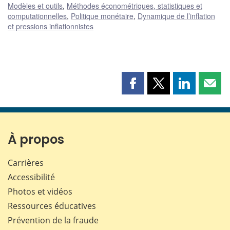
Modèles et outils
,
Méthodes économétriques, statistiques et
computationnelles
,
Politique monétaire
,
Dynamique de l’inflation
et pressions inflationnistes
Partager
Partager
Partager
Part
cette
cette
cette
cette
page
page
page
page
sur
sur
sur
par
Facebook
X
LinkedIn
courr
À propos
Carrières
Accessibilité
Photos et vidéos
Ressources éducatives
Prévention de la fraude