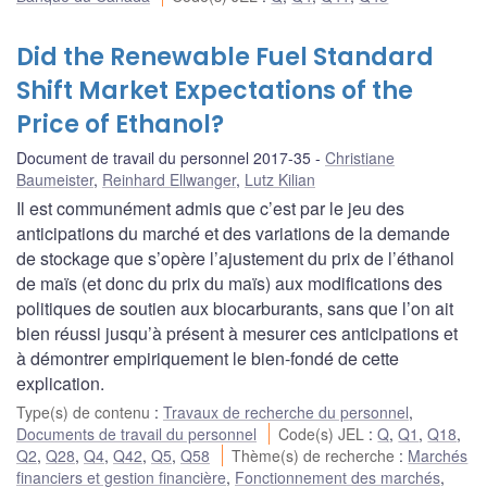
Did the Renewable Fuel Standard
Shift Market Expectations of the
Price of Ethanol?
Document de travail du personnel 2017-35
Christiane
Baumeister
,
Reinhard Ellwanger
,
Lutz Kilian
Il est communément admis que c’est par le jeu des
anticipations du marché et des variations de la demande
de stockage que s’opère l’ajustement du prix de l’éthanol
de maïs (et donc du prix du maïs) aux modifications des
politiques de soutien aux biocarburants, sans que l’on ait
bien réussi jusqu’à présent à mesurer ces anticipations et
à démontrer empiriquement le bien-fondé de cette
explication.
Type(s) de contenu
:
Travaux de recherche du personnel
,
Documents de travail du personnel
Code(s) JEL
:
Q
,
Q1
,
Q18
,
Q2
,
Q28
,
Q4
,
Q42
,
Q5
,
Q58
Thème(s) de recherche
:
Marchés
financiers et gestion financière
,
Fonctionnement des marchés
,