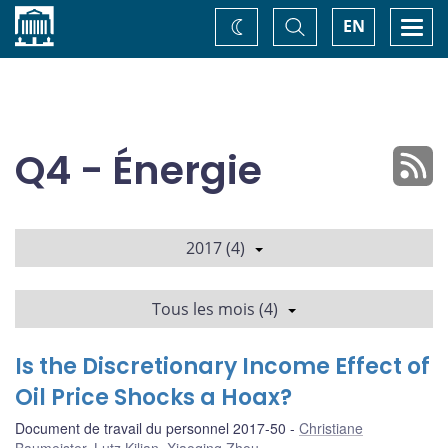
Accueil
Basculer
Togg
EN
Changez
la
navi
recherche
de
thème
Q4 - Énergie
2017 (4)
Tous les mois (4)
Is the Discretionary Income Effect of
Oil Price Shocks a Hoax?
Document de travail du personnel 2017-50
Christiane
Baumeister
,
Lutz Kilian
,
Xiaoqing Zhou