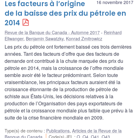
Les facteurs à l’origine
16 novembre 2017
de la baisse des prix du pétrole en
2014
Revue de la Banque du Canada - Automne 2017
Reinhard
Ellwanger
,
Benjamin Sawatzky
,
Konrad Zmitrowicz
Les prix du pétrole ont fortement baissé ces trois dernières
années. Tant des facteurs d’offre que des facteurs de
demande ont contribué à la chute marquée des prix du
pétrole en 2014, mais la croissance de l’offre mondiale
semble avoir été le facteur prédominant. Selon toute
vraisemblance, les principaux facteurs auraient été la
croissance étonnante de la production de pétrole de
schiste aux États-Unis, les décisions relatives à la
production de l’Organisation des pays exportateurs de
pétrole et la croissance mondiale plus faible que prévu à la
suite de la crise financière mondiale en 2009.
Type(s) de contenu
:
Publications
,
Articles de la Revue de la
Banque du Canada
Code(s) JEL
:
Q
,
Q4
,
Q41
,
Q43