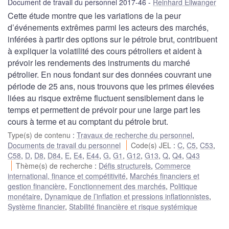
Document de travail du personnel 2017-46
Reinhard Ellwanger
Cette étude montre que les variations de la peur
d’événements extrêmes parmi les acteurs des marchés,
inférées à partir des options sur le pétrole brut, contribuent
à expliquer la volatilité des cours pétroliers et aident à
prévoir les rendements des instruments du marché
pétrolier. En nous fondant sur des données couvrant une
période de 25 ans, nous trouvons que les primes élevées
liées au risque extrême fluctuent sensiblement dans le
temps et permettent de prévoir pour une large part les
cours à terme et au comptant du pétrole brut.
Type(s) de contenu
:
Travaux de recherche du personnel
,
Documents de travail du personnel
Code(s) JEL
:
C
,
C5
,
C53
,
C58
,
D
,
D8
,
D84
,
E
,
E4
,
E44
,
G
,
G1
,
G12
,
G13
,
Q
,
Q4
,
Q43
Thème(s) de recherche
:
Défis structurels
,
Commerce
international, finance et compétitivité
,
Marchés financiers et
gestion financière
,
Fonctionnement des marchés
,
Politique
monétaire
,
Dynamique de l’inflation et pressions inflationnistes
,
Système financier
,
Stabilité financière et risque systémique