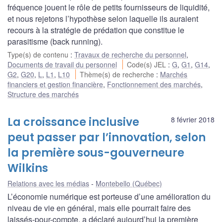
fréquence jouent le rôle de petits fournisseurs de liquidité,
et nous rejetons l’hypothèse selon laquelle ils auraient
recours à la stratégie de prédation que constitue le
parasitisme (back running).
Type(s) de contenu
:
Travaux de recherche du personnel
,
Documents de travail du personnel
Code(s) JEL
:
G
,
G1
,
G14
,
G2
,
G20
,
L
,
L1
,
L10
Thème(s) de recherche
:
Marchés
financiers et gestion financière
,
Fonctionnement des marchés
,
Structure des marchés
La croissance inclusive
8 février 2018
peut passer par l’innovation, selon
la première sous-gouverneure
Wilkins
Relations avec les médias
Montebello (Québec)
L’économie numérique est porteuse d’une amélioration du
niveau de vie en général, mais elle pourrait faire des
laissés-pour-compte, a déclaré aujourd’hui la première