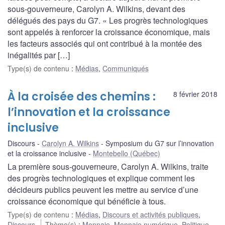
sous-gouverneure, Carolyn A. Wilkins, devant des
délégués des pays du G7. « Les progrès technologiques
sont appelés à renforcer la croissance économique, mais
les facteurs associés qui ont contribué à la montée des
inégalités par […]
Type(s) de contenu
:
Médias
,
Communiqués
À la croisée des chemins :
8 février 2018
l’innovation et la croissance
inclusive
Discours
Carolyn A. Wilkins
Symposium du G7 sur l’innovation
et la croissance inclusive
Montebello (Québec)
La première sous-gouverneure, Carolyn A. Wilkins, traite
des progrès technologiques et explique comment les
décideurs publics peuvent les mettre au service d’une
croissance économique qui bénéficie à tous.
Type(s) de contenu
:
Médias
,
Discours et activités publiques
,
Discours
Thème(s)
:
Monnaie
,
Monnaie numérique
,
Politique