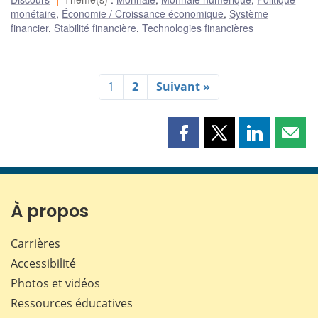
monétaire
,
Économie / Croissance économique
,
Système
financier
,
Stabilité financière
,
Technologies financières
1
2
Suivant »
Partager
Partager
Partager
Part
cette
cette
cette
cette
page
page
page
page
sur
sur
sur
par
Facebook
X
LinkedIn
courr
À propos
Carrières
Accessibilité
Photos et vidéos
Ressources éducatives