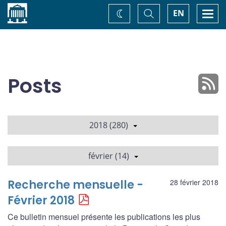
Accueil
Basculer
Togg
EN
Changez
la
navi
recherche
de
thème
Posts
2018 (280)
février (14)
Recherche mensuelle -
28 février 2018
Février 2018
Ce bulletin mensuel présente les publications les plus