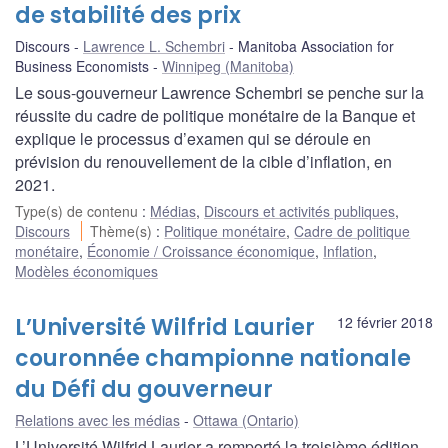
de stabilité des prix
Discours
Lawrence L. Schembri
Manitoba Association for
Business Economists
Winnipeg (Manitoba)
Le sous-gouverneur Lawrence Schembri se penche sur la
réussite du cadre de politique monétaire de la Banque et
explique le processus d’examen qui se déroule en
prévision du renouvellement de la cible d’inflation, en
2021.
Type(s) de contenu
:
Médias
,
Discours et activités publiques
,
Discours
Thème(s)
:
Politique monétaire
,
Cadre de politique
monétaire
,
Économie / Croissance économique
,
Inflation
,
Modèles économiques
L’Université Wilfrid Laurier
12 février 2018
couronnée championne nationale
du Défi du gouverneur
Relations avec les médias
Ottawa (Ontario)
L’Université Wilfrid Laurier a remporté la troisième édition