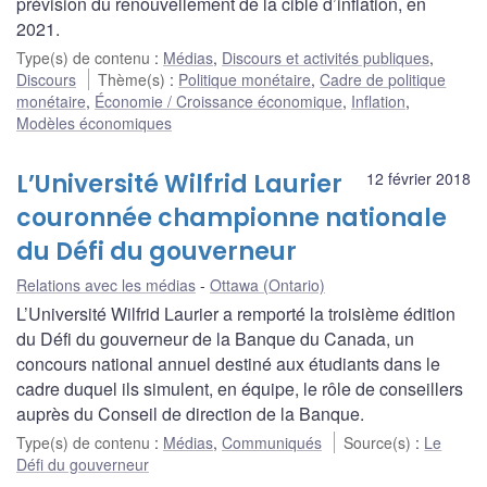
prévision du renouvellement de la cible d’inflation, en
2021.
Type(s) de contenu
:
Médias
,
Discours et activités publiques
,
Discours
Thème(s)
:
Politique monétaire
,
Cadre de politique
monétaire
,
Économie / Croissance économique
,
Inflation
,
Modèles économiques
L’Université Wilfrid Laurier
12 février 2018
couronnée championne nationale
du Défi du gouverneur
Relations avec les médias
Ottawa (Ontario)
L’Université Wilfrid Laurier a remporté la troisième édition
du Défi du gouverneur de la Banque du Canada, un
concours national annuel destiné aux étudiants dans le
cadre duquel ils simulent, en équipe, le rôle de conseillers
auprès du Conseil de direction de la Banque.
Type(s) de contenu
:
Médias
,
Communiqués
Source(s)
:
Le
Défi du gouverneur