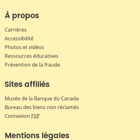
sur
sur
sur
par
Facebook
X
LinkedIn
courr
À propos
Carrières
Accessibilité
Photos et vidéos
Ressources éducatives
Prévention de la fraude
Sites affiliés
Musée de la Banque du Canada
Bureau des biens non réclamés
Connexion
FSP
Mentions légales