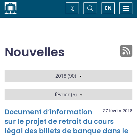
Accueil
Basculer
Togg
EN
Changez
la
navi
recherche
de
thème
Nouvelles
2018 (90)
février (5)
Document d’information
27 février 2018
sur le projet de retrait du cours
légal des billets de banque dans le