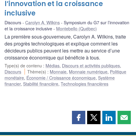
l’innovation et la croissance
inclusive
Discours
Carolyn A. Wilkins
Symposium du G7 sur l’innovation
et la croissance inclusive
Montebello (Québec)
La première sous-gouverneure, Carolyn A. Wilkins, traite
des progrès technologiques et explique comment les
décideurs publics peuvent les mettre au service d’une
croissance économique qui bénéficie à tous.
Type(s) de contenu
:
Médias
,
Discours et activités publiques
,
Discours
Thème(s)
:
Monnaie
,
Monnaie numérique
,
Politique
monétaire
,
Économie / Croissance économique
,
Système
financier
,
Stabilité financière
,
Technologies financières
Partager
Partager
Partager
Part
cette
cette
cette
cette
page
page
page
page