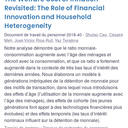
Revisited: The Role of Financial
Innovation and Household
Heterogeneity
Document de travail du personnel 2018-40
Shutao Cao
,
Césaire
Meh
,
José-Víctor Ríos-Rull
,
Yaz Terajima
Notre analyse démontre que le ratio monnaie-
consommation augmente avec l’âge des ménages et
décroit avec la consommation, et que ce ratio a fortement
augmenté dans le contexte de très bas taux d’intérêt des
dernières années. Nous élaborons un modèle à
générations imbriquées de la détention de monnaie pour
des motifs de transaction, dans lequel nous introduisons
des effets d’âge (l’utilisation de la monnaie augmente avec
l’âge des ménages), des effets de cohorte (les jeunes
générations font appel à des technologies financières plus
évoluées) et des effets temporels (les taux d’intérêt
nominaux influent sur la détention de monnaie).
Type(s) de contenu
:
Travaux de recherche du personnel
,