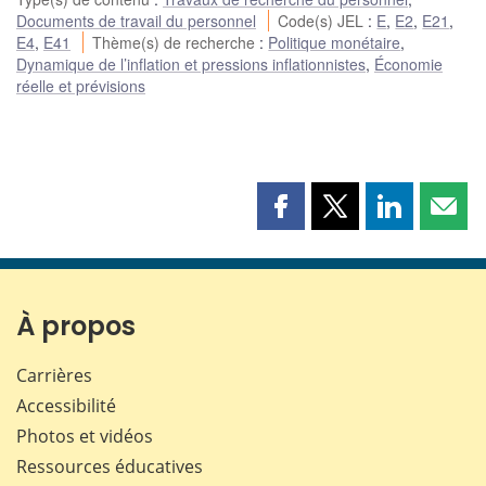
Documents de travail du personnel
Code(s) JEL
:
E
,
E2
,
E21
,
E4
,
E41
Thème(s) de recherche
:
Politique monétaire
,
Dynamique de l’inflation et pressions inflationnistes
,
Économie
réelle et prévisions
Partager
Partager
Partager
Part
cette
cette
cette
cette
page
page
page
page
sur
sur
sur
par
Facebook
X
LinkedIn
courr
À propos
Carrières
Accessibilité
Photos et vidéos
Ressources éducatives