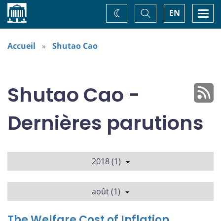
Accueil
Basculer
Togg
EN
Changez
la
navi
recherche
de
thème
Accueil
Shutao Cao
Shutao Cao -
Dernières parutions
2018 (1)
août (1)
The Welfare Cost of Inflation