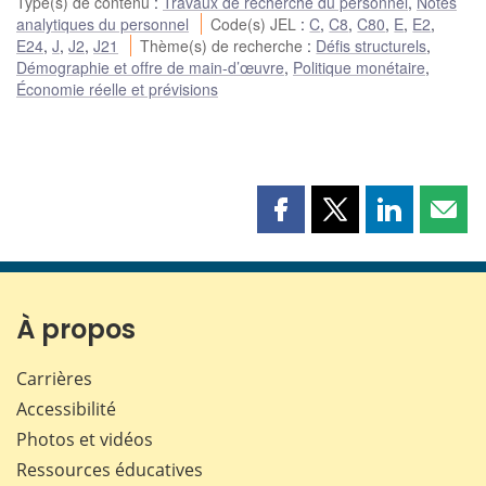
Type(s) de contenu
:
Travaux de recherche du personnel
,
Notes
analytiques du personnel
Code(s) JEL
:
C
,
C8
,
C80
,
E
,
E2
,
E24
,
J
,
J2
,
J21
Thème(s) de recherche
:
Défis structurels
,
Démographie et offre de main-d’œuvre
,
Politique monétaire
,
Économie réelle et prévisions
Partager
Partager
Partager
Part
cette
cette
cette
cette
page
page
page
page
sur
sur
sur
par
Facebook
X
LinkedIn
courr
À propos
Carrières
Accessibilité
Photos et vidéos
Ressources éducatives