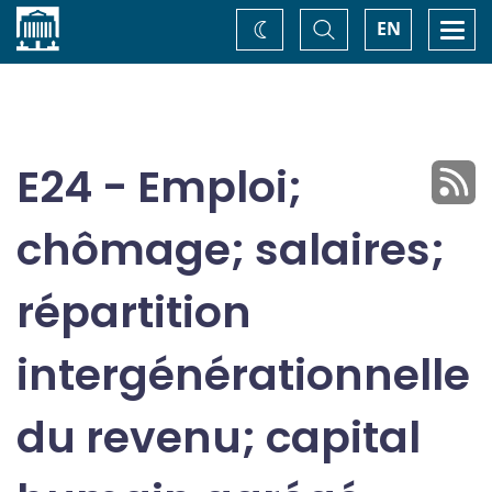
Accueil
Basculer
Togg
EN
Changez
la
navi
recherche
de
thème
E24 - Emploi;
chômage; salaires;
répartition
intergénérationnelle
du revenu; capital