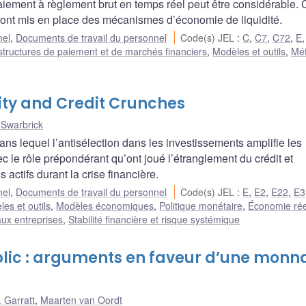
iement à règlement brut en temps réel peut être considérable. 
 ont mis en place des mécanismes d’économie de liquidité.
nel
,
Documents de travail du personnel
Code(s) JEL
:
C
,
C7
,
C72
,
E
astructures de paiement et de marchés financiers
,
Modèles et outils
,
Mé
ity and Credit Crunches
 Swarbrick
lequel l’antisélection dans les investissements amplifie les
 le rôle prépondérant qu’ont joué l’étranglement du crédit et
actifs durant la crise financière.
nel
,
Documents de travail du personnel
Code(s) JEL
:
E
,
E2
,
E22
,
E3
es et outils
,
Modèles économiques
,
Politique monétaire
,
Économie rée
ux entreprises
,
Stabilité financière et risque systémique
ublic : arguments en faveur d’une monn
 Garratt
,
Maarten van Oordt