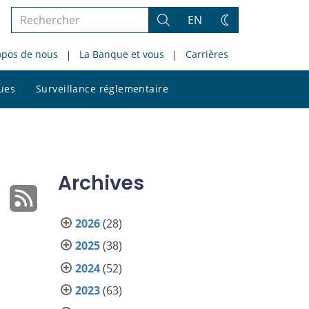
Rechercher
EN
Rechercher
Changez
dans
de
opos de nous
La Banque et vous
Carrières
le
thème
site
Rechercher
ques
Surveillance réglementaire
dans
le
site
Archives
2026
(28)
2025
(38)
2024
(52)
2023
(63)