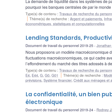
La demande de liquidité dans les systèmes de pa
pourquoi les banques centrales de par le monde
Type(s) de contenu
:
Travaux de recherche du person
Thème(s) de recherche
:
Argent et paiements
,
Infr
économétriques, statistiques et computationnelles
Lending Standards, Productiv
Document de travail du personnel 2019-25
Jonathan
Nous proposons un modèle macroéconomique dans 
fluctuations macroéconomiques, ce qui cadre avec
l’effondrement du marché des titres adossés à des 
Type(s) de contenu
:
Travaux de recherche du person
E4
,
E44
,
G
,
G0
,
G01
Thème(s) de recherche
:
Modèl
prévisions
,
Système financier
,
Crédit aux ménages et a
La confidentialité, un bien p
électronique
Document de travail du personnel 2019-24
Rodney J.