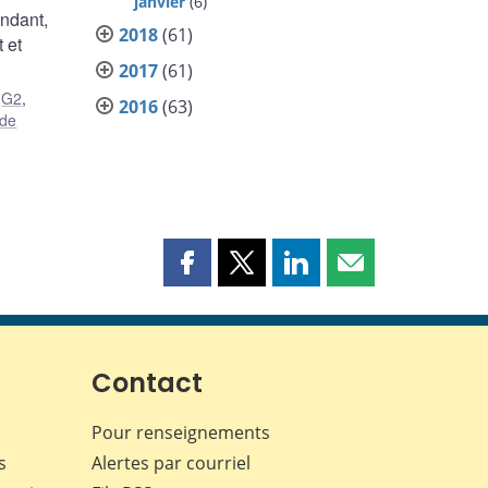
janvier
(6)
endant,
2018
(61)
 et
2017
(61)
,
G2
,
2016
(63)
 de
Partager
Partager
Partager
Partager
cette
cette
cette
cette
page
page
page
page
sur
sur
sur
par
Facebook
X
LinkedIn
courriel
Contact
Pour renseignements
s
Alertes par courriel