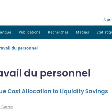
À pr
 banque
Publications
Recherches
Médias
Statisti
avail du personnel
vail du personnel
e Cost Allocation to Liquidity Savings
 Garratt