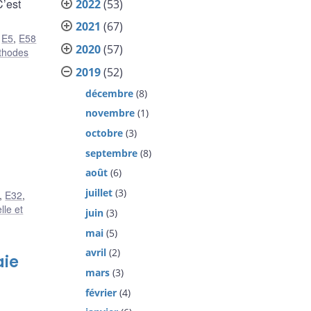
C’est
2022
(53)
2021
(67)
,
E5
,
E58
2020
(57)
thodes
2019
(52)
décembre
(8)
novembre
(1)
octobre
(3)
septembre
(8)
août
(6)
juillet
(3)
,
E32
,
lle et
juin
(3)
mai
(5)
avril
(2)
aie
mars
(3)
février
(4)