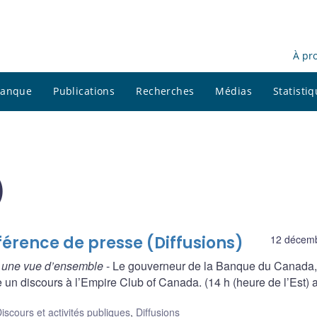
À pr
 banque
Publications
Recherches
Médias
Statisti
)
érence de presse (Diffusions)
12 décem
 une vue d’ensemble
- Le gouverneur de la Banque du Canada,
un discours à l’Empire Club of Canada. (14 h (heure de l’Est) 
iscours et activités publiques
,
Diffusions