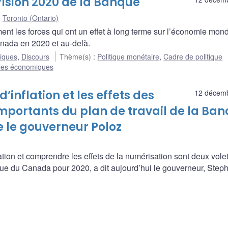
 Vision 2020 de la Banque
Toronto (Ontario)
nt les forces qui ont un effet à long terme sur l’économie mond
nada en 2020 et au-delà.
liques
,
Discours
Thème(s)
:
Politique monétaire
,
Cadre de politique
es économiques
’inflation et les effets des
12 décem
importants du plan de travail de la Ba
 le gouverneur Poloz
lation et comprendre les effets de la numérisation sont deux vole
ue du Canada pour 2020, a dit aujourd’hui le gouverneur, Step