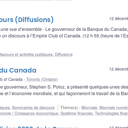
urs (Diffusions)
12 décem
 une vue d’ensemble
- Le gouverneur de la Banque du Canada,
un discours à l’Empire Club of Canada. (12 h 55 (heure de l’Es
iscours et activités publiques
,
Diffusions
e du Canada
12 décem
ub of Canada
Toronto (Ontario)
, le gouverneur, Stephen S. Poloz, a présenté quelques-unes des
 et l’économie mondiale, et qui façonneront le travail de la B
liques
,
Sommaires de discours
Thème(s)
:
Monnaie
,
Monnaie numér
nomie / Croissance économique
,
Système financier
,
Technologies fina
12 décem