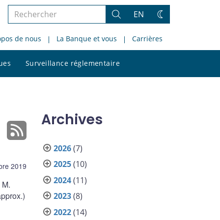
Rechercher
EN
Rechercher
Changez
dans
de
opos de nous
La Banque et vous
Carrières
le
thème
site
Rechercher
ques
Surveillance réglementaire
dans
le
site
Archives
2026
(7)
2025
(10)
bre 2019
2024
(11)
 M.
approx.)
2023
(8)
2022
(14)