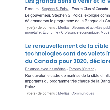
Les grands défis à venir et la
Discours
Stephen S. Poloz
Empire Club of Canada
Le gouverneur, Stephen S. Poloz, explique comme
détermineront le programme de la Banque du Ca
Type(s) de contenu
:
Médias
,
Discours et activités pub
monétaire
,
Économie / Croissance économique
,
Modèl
Le renouvellement de la cible d
technologies sont des volets 
du Canada pour 2020, déclare
Relations avec les médias
Toronto (Ontario)
Renouveler le cadre de maîtrise de la cible d’inf
importants du programme très chargé de la Banq
Poloz.
Type(s) de contenu
:
Médias
,
Communiqués