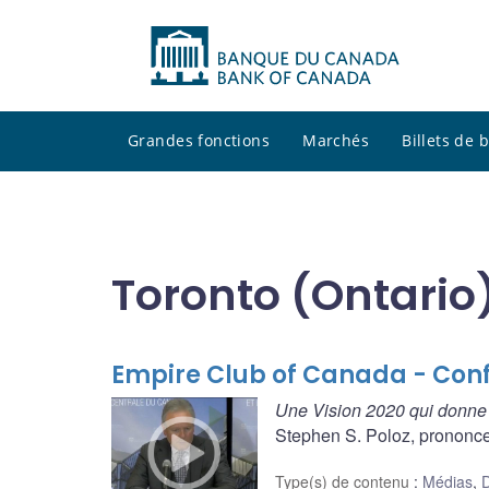
Grandes fonctions
Marchés
Billets de
Toronto (Ontario
Empire Club of Canada - Conf
Une Vision 2020 qui donne
Stephen S. Poloz, prononce 
Type(s) de contenu
:
Médias
,
D