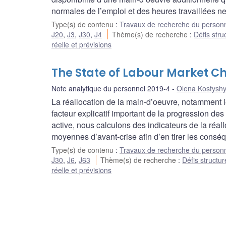
normales de l’emploi et des heures travaillées 
Type(s) de contenu
:
Travaux de recherche du person
J20
,
J3
,
J30
,
J4
Thème(s) de recherche
:
Défis stru
réelle et prévisions
The State of Labour Market C
Note analytique du personnel 2019-4
Olena Kostysh
La réallocation de la main-d’oeuvre, notamment le
facteur explicatif important de la progression de
active, nous calculons des indicateurs de la réal
moyennes d’avant-crise afin d’en tirer les consé
Type(s) de contenu
:
Travaux de recherche du person
J30
,
J6
,
J63
Thème(s) de recherche
:
Défis structur
réelle et prévisions