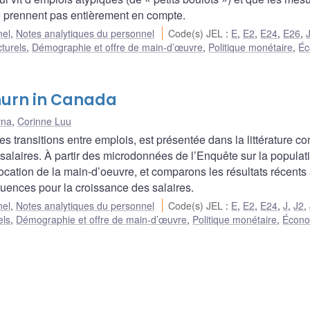
ne prennent pas entièrement en compte.
nel
,
Notes analytiques du personnel
Code(s) JEL
:
E
,
E2
,
E24
,
E26
,
cturels
,
Démographie et offre de main-d’œuvre
,
Politique monétaire
,
Éc
hurn in Canada
yna
,
Corinne Luu
s transitions entre emplois, est présentée dans la littérature 
s salaires. À partir des microdonnées de l’Enquête sur la populat
location de la main-d’oeuvre, et comparons les résultats récents
quences pour la croissance des salaires.
nel
,
Notes analytiques du personnel
Code(s) JEL
:
E
,
E2
,
E24
,
J
,
J2
,
els
,
Démographie et offre de main-d’œuvre
,
Politique monétaire
,
Écono