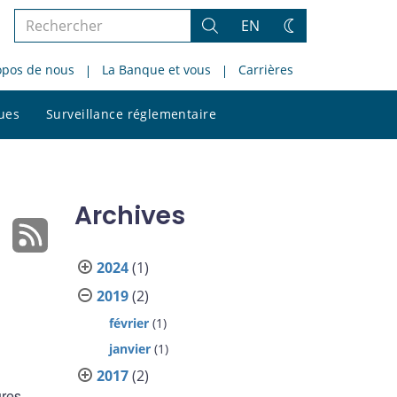
Rechercher
EN
Rechercher
Changez
dans
de
opos de nous
La Banque et vous
Carrières
le
thème
site
Rechercher
ques
Surveillance réglementaire
dans
le
site
Archives
2024
(1)
2019
(2)
février
(1)
janvier
(1)
2017
(2)
ures