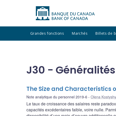
Grandes fonctions
Marchés
Billets de
J30 - Généralités
The Size and Characteristics 
Note analytique du personnel 2019-6
Olena Kostysh
Le taux de croissance des salaires reste parad
capacités excédentaires faible, voire nulle. Parmi
disponibilité d’une main-d’oeuvre additionnelle q