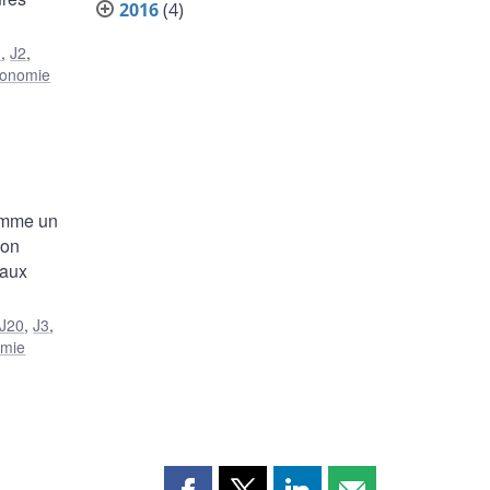
2016
(4)
J
,
J2
,
onomie
comme un
ion
 aux
J20
,
J3
,
mie