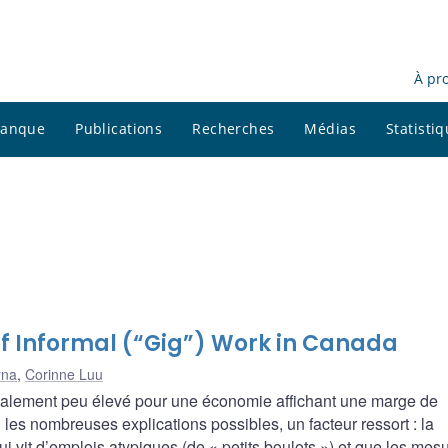
À pr
 banque
Publications
Recherches
Médias
Statisti
of Informal (“Gig”) Work in Canada
yna
,
Corinne Luu
oxalement peu élevé pour une économie affichant une marge de
 les nombreuses explications possibles, un facteur ressort : la
ui vit d’emplois atypiques (de « petits boulots ») et que les mes