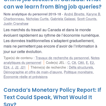
can we learn from Bing job queries?
Note analytique du personnel 2019-18
André Binette
,
Karyne B.
Charbonneau
,
Nicholas Curtis
,
Gabriela Galassi
,
Scott Counts
,
Justin Cranshaw
Les marchés du travail au Canada et dans le monde
évoluent rapidement au rythme de l’économie numérique.
Les données traditionnelles s’adaptent graduellement,
mais ne permettent pas encore d’avoir de l’information à
jour sur cette évolution.
Type(s) de contenu
:
Travaux de recherche du personnel
,
Notes
analytiques du personnel
Code(s) JEL
:
C
,
C8
,
C80
,
E
,
E2
,
E24
,
J
,
J2
,
J21
Thème(s) de recherche
:
Défis structurels
,
Démographie et offre de main-d’œuvre
,
Politique monétaire
,
Économie réelle et prévisions
Canada’s Monetary Policy Report: If
Text Could Speak, What Would It
Say?