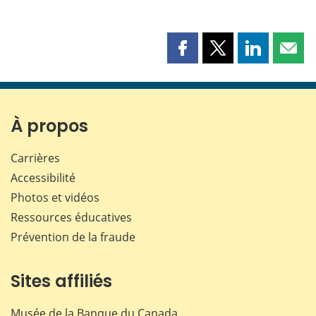
Partager
Partager
Partager
Part
cette
cette
cette
cette
page
page
page
page
sur
sur
sur
par
Facebook
X
LinkedIn
courr
À propos
Carrières
Accessibilité
Photos et vidéos
Ressources éducatives
Prévention de la fraude
Sites affiliés
Musée de la Banque du Canada