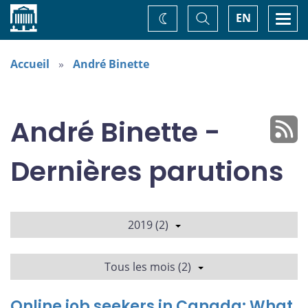
Accueil
Basculer
Togg
EN
Changez
la
navi
recherche
de
thème
Accueil
André Binette
André Binette -
Dernières parutions
2019 (2)
Tous les mois (2)
Online job seekers in Canada: What