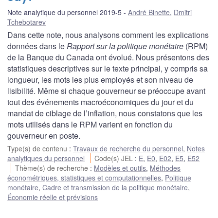
Note analytique du personnel 2019-5
André Binette
,
Dmitri
Tchebotarev
Dans cette note, nous analysons comment les explications
données dans le
Rapport sur la politique monétaire
(RPM)
de la Banque du Canada ont évolué. Nous présentons des
statistiques descriptives sur le texte principal, y compris sa
longueur, les mots les plus employés et son niveau de
lisibilité. Même si chaque gouverneur se préoccupe avant
tout des événements macroéconomiques du jour et du
mandat de ciblage de l’inflation, nous constatons que les
mots utilisés dans le RPM varient en fonction du
gouverneur en poste.
Type(s) de contenu
:
Travaux de recherche du personnel
,
Notes
analytiques du personnel
Code(s) JEL
:
E
,
E0
,
E02
,
E5
,
E52
Thème(s) de recherche
:
Modèles et outils
,
Méthodes
économétriques, statistiques et computationnelles
,
Politique
monétaire
,
Cadre et transmission de la politique monétaire
,
Économie réelle et prévisions