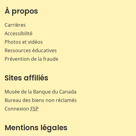
sur
sur
sur
par
Facebook
X
LinkedIn
courr
À propos
Carrières
Accessibilité
Photos et vidéos
Ressources éducatives
Prévention de la fraude
Sites affiliés
Musée de la Banque du Canada
Bureau des biens non réclamés
Connexion
FSP
Mentions légales