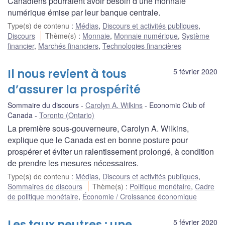
Canadiens pourraient avoir besoin d’une monnaie
numérique émise par leur banque centrale.
Type(s) de contenu
:
Médias
,
Discours et activités publiques
,
Discours
Thème(s)
:
Monnaie
,
Monnaie numérique
,
Système
financier
,
Marchés financiers
,
Technologies financières
Il nous revient à tous
5 février 2020
d’assurer la prospérité
Sommaire du discours
Carolyn A. Wilkins
Economic Club of
Canada
Toronto (Ontario)
La première sous-gouverneure, Carolyn A. Wilkins,
explique que le Canada est en bonne posture pour
prospérer et éviter un ralentissement prolongé, à condition
de prendre les mesures nécessaires.
Type(s) de contenu
:
Médias
,
Discours et activités publiques
,
Sommaires de discours
Thème(s)
:
Politique monétaire
,
Cadre
de politique monétaire
,
Économie / Croissance économique
Les taux neutres : une
5 février 2020