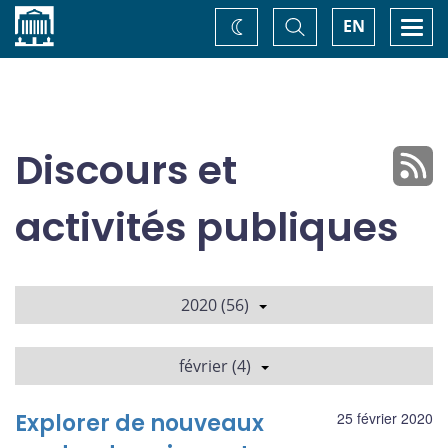
Accueil
Basculer
Togg
EN
Changez
la
navi
recherche
de
thème
Discours et
activités publiques
2020 (56)
février (4)
Explorer de nouveaux
25 février 2020