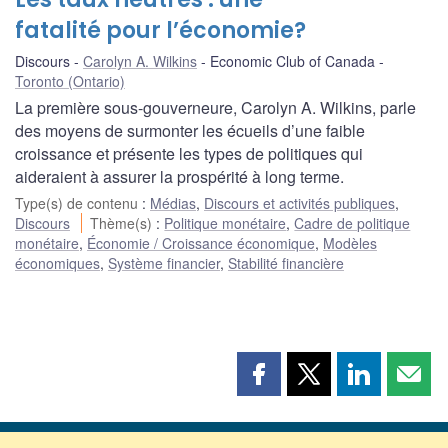
fatalité pour l’économie?
Discours
Carolyn A. Wilkins
Economic Club of Canada
Toronto (Ontario)
La première sous-gouverneure, Carolyn A. Wilkins, parle
des moyens de surmonter les écueils d’une faible
croissance et présente les types de politiques qui
aideraient à assurer la prospérité à long terme.
Type(s) de contenu
:
Médias
,
Discours et activités publiques
,
Discours
Thème(s)
:
Politique monétaire
,
Cadre de politique
monétaire
,
Économie / Croissance économique
,
Modèles
économiques
,
Système financier
,
Stabilité financière
Partager
Partager
Partager
Part
cette
cette
cette
cette
page
page
page
page