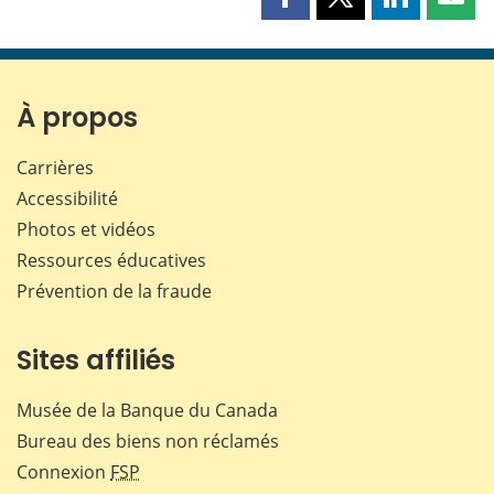
Partager
Partager
Partager
Part
cette
cette
cette
cette
page
page
page
page
sur
sur
sur
par
Facebook
X
LinkedIn
courr
À propos
Carrières
Accessibilité
Photos et vidéos
Ressources éducatives
Prévention de la fraude
Sites affiliés
Musée de la Banque du Canada
Bureau des biens non réclamés
Connexion
FSP