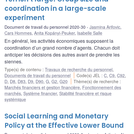
coordination in a large-scale
experiment
Document de travail du personnel 2020-30
Jasmina Arifovic
,
Cars Hommes
,
Anita Kopányi-Peuker
,
Isabelle Salle
En général, les activités économiques supposent la
coordination d’un grand nombre d’agents. Chacun doit
anticiper les décisions des autres avant de prendre les
siennes.
Type(s) de contenu
:
Travaux de recherche du personnel
,
Documents de travail du personnel
Code(s) JEL
:
C
,
C9
,
C92
,
D
,
D8
,
D83
,
D9
,
D90
,
G
,
G2
,
G20
Thème(s) de recherche
:
Marchés financiers et gestion financière
,
Fonctionnement des
marchés
,
Système financier
,
Stabilité financière et risque
systémique
Social Learning and Monetary
Policy at the Effective Lower Bound