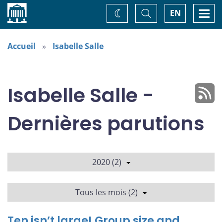
Accueil
Basculer
Togg
EN
Changez
la
navi
recherche
de
thème
Accueil
Isabelle Salle
Isabelle Salle -
Dernières parutions
2020 (2)
Tous les mois (2)
Ten isn’t large! Group size and