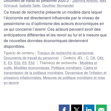
Document de travail du personnel 2020-2
Jasmina Arifovic
,
Alex
Grimaud
,
Isabelle Salle
,
Gauthier Vermandel
Ce travail de recherche présente un modèle dans lequel
l’économie est directement influencée par le niveau de
pessimisme ou d’optimisme des acteurs économiques en
ce qui concerne l’avenir. Ces acteurs peuvent avoir des
anticipations différentes et les revoir au fur et à mesure que
de nouvelles données économiques deviennent
disponibles.
Type(s) de contenu
:
Travaux de recherche du personnel
,
Documents de travail du personnel
Code(s) JEL
:
C
,
C8
,
C82
,
E
,
E3
,
E32
,
E5
,
E52
Thème(s) de recherche
:
Modèles et
outils
,
Modèles économiques
,
Politique monétaire
,
Cadre et
transmission de la politique monétaire
,
Dynamique de l’inflation et
pressions inflationnistes
,
Mesures de politique monétaire et mise
en œuvre