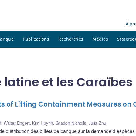
À pr
 banque
Publications
Recherches
Médias
Statisti
latine et les Caraïbes
ts of Lifting Containment Measures on
n
,
Walter Engert
,
Kim Huynh
,
Gradon Nicholls
,
Julia Zhu
e distribution des billets de banque sur la demande d’espèces