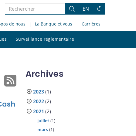
Rechercher
EN
Rechercher
Changez
dans
de
opos de nous
La Banque et vous
Carrières
le
thème
site
Rechercher
ques
Surveillance réglementaire
dans
le
site
Archives
2023
(1)
2022
(2)
 Cash
2021
(2)
juillet
(1)
mars
(1)