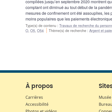
compilées jusqu’en septembre 2020 montrent que
comptant ont diminué au tout début de la pandém
mesures de confinement ont été assouplies, les 
moins populaires que les paiements électronique
Type(s) de contenu
:
Travaux de recherche du person
O
,
O5
,
O54
Thème(s) de recherche
:
Argent et pai
À propos
Sites
Carrières
Musée 
Accessibilité
Bureau
Photos et vidéos
Conne