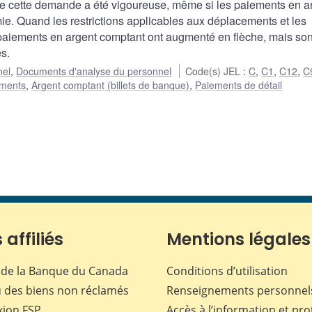
 cette demande a été vigoureuse, même si les paiements en a
ie. Quand les restrictions applicables aux déplacements et les
paiements en argent comptant ont augmenté en flèche, mais son
s.
nel
,
Documents d'analyse du personnel
Code(s) JEL
:
C
,
C1
,
C12
,
C
ements
,
Argent comptant (billets de banque)
,
Paiements de détail
 affiliés
Mentions légales
de la Banque du Canada
Conditions d’utilisation
 des biens non réclamés
Renseignements personnel
xion
FSP
Accès à l’information et pro