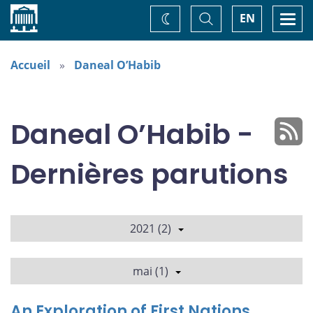
Accueil
Basculer
Togg
EN
Changez
la
navi
recherche
de
thème
Accueil
Daneal O’Habib
Daneal O’Habib -
Dernières parutions
2021 (2)
mai (1)
An Exploration of First Nations