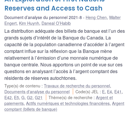
Reserves and Access to Cash
Document d’analyse du personnel 2021-8
Heng Chen
,
Walter
Engert
,
Kim Huynh
,
Daneal O’Habib
La distribution adéquate des billets de banque est l’un des
grands sujets d’intérêt de la Banque du Canada. La
capacité de la population canadienne d’accéder à l’argent
comptant influe sur la réflexion que la Banque mène
relativement à l’émission d’une monnaie numérique de
banque centrale. Nous apportons un point de vue sur ces
questions en analysant l’accès à l’argent comptant des
résidents de réserves autochtones.
Type(s) de contenu
:
Travaux de recherche du personnel
,
Documents d'analyse du personnel
Code(s) JEL
:
E
,
E4
,
E41
,
E42
,
E5
,
G
,
G2
,
G21
Thème(s) de recherche
:
Argent et
paiements
,
Actifs numériques et technologies financières
,
Argent
comptant (billets de banque)