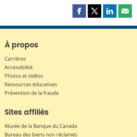
Partager
Partager
Partager
Part
cette
cette
cette
cette
page
page
page
page
sur
sur
sur
par
Facebook
X
LinkedIn
courr
À propos
Carrières
Accessibilité
Photos et vidéos
Ressources éducatives
Prévention de la fraude
Sites affiliés
Musée de la Banque du Canada
Bureau des biens non réclamés