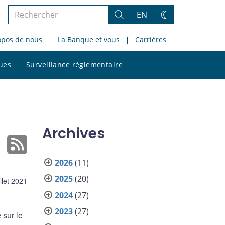
Rechercher
EN
Rechercher
Changez
dans
de
opos de nous
La Banque et vous
Carrières
le
thème
site
Rechercher
ques
Surveillance réglementaire
dans
le
site
Archives
2026
(11)
2025
(20)
illet 2021
2024
(27)
2023
(27)
 sur le