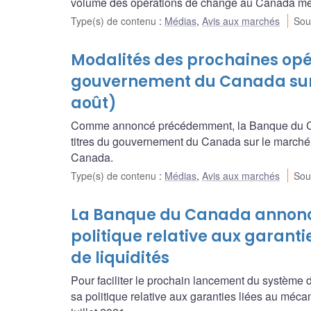
volume des opérations de change au Canada men
Type(s) de contenu
:
Médias
,
Avis aux marchés
Sou
Modalités des prochaines opér
gouvernement du Canada sur 
août)
Comme annoncé précédemment, la Banque du Ca
titres du gouvernement du Canada sur le marché
Canada.
Type(s) de contenu
:
Médias
,
Avis aux marchés
Sou
La Banque du Canada annonc
politique relative aux garant
de liquidités
Pour faciliter le prochain lancement du systè
sa politique relative aux garanties liées au méca