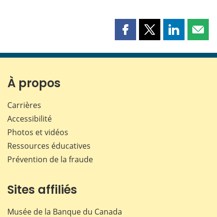
Partager
Partager
Partager
Part
cette
cette
cette
cette
page
page
page
page
sur
sur
sur
par
Facebook
X
LinkedIn
courr
À propos
Carrières
Accessibilité
Photos et vidéos
Ressources éducatives
Prévention de la fraude
Sites affiliés
Musée de la Banque du Canada