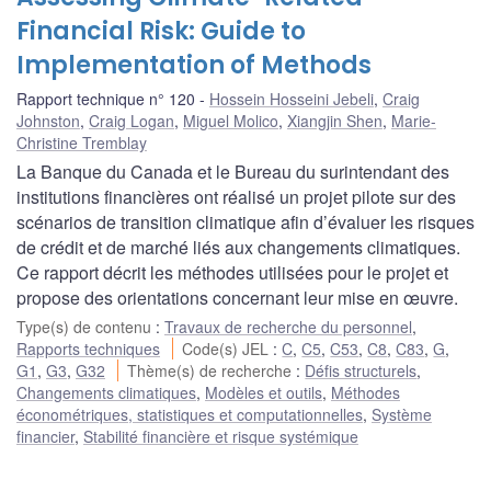
Financial Risk: Guide to
Implementation of Methods
Rapport technique n° 120
Hossein Hosseini Jebeli
,
Craig
Johnston
,
Craig Logan
,
Miguel Molico
,
Xiangjin Shen
,
Marie-
Christine Tremblay
La Banque du Canada et le Bureau du surintendant des
institutions financières ont réalisé un projet pilote sur des
scénarios de transition climatique afin d’évaluer les risques
de crédit et de marché liés aux changements climatiques.
Ce rapport décrit les méthodes utilisées pour le projet et
propose des orientations concernant leur mise en œuvre.
Type(s) de contenu
:
Travaux de recherche du personnel
,
Rapports techniques
Code(s) JEL
:
C
,
C5
,
C53
,
C8
,
C83
,
G
,
G1
,
G3
,
G32
Thème(s) de recherche
:
Défis structurels
,
Changements climatiques
,
Modèles et outils
,
Méthodes
économétriques, statistiques et computationnelles
,
Système
financier
,
Stabilité financière et risque systémique