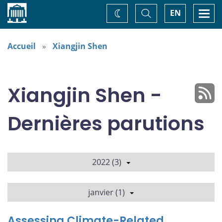
Accueil
Basculer
Togg
EN
Changez
la
navi
recherche
de
thème
Accueil
Xiangjin Shen
Xiangjin Shen -
Dernières parutions
2022 (3)
janvier (1)
Assessing Climate-Related