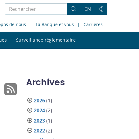
Rechercher
EN
Rechercher
Changez
dans
de
opos de nous
La Banque et vous
Carrières
le
thème
site
Rechercher
ques
Surveillance réglementaire
dans
le
site
Archives
2026
(1)
2024
(2)
2023
(1)
2022
(2)