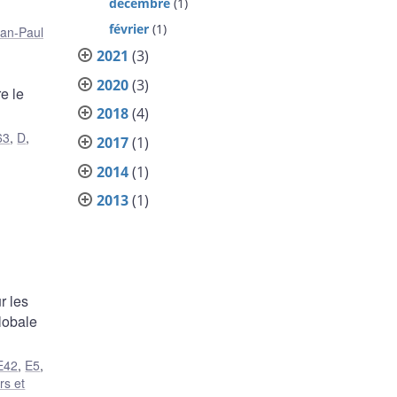
décembre
(1)
février
(1)
an-Paul
2021
(3)
n
2020
(3)
e le
2018
(4)
63
,
D
,
2017
(1)
2014
(1)
2013
(1)
r les
globale
E42
,
E5
,
rs et