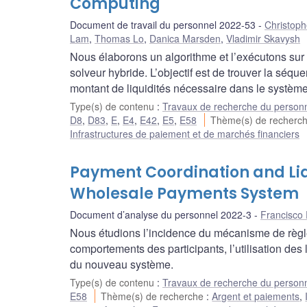
Computing
Document de travail du personnel 2022-53
Christop
Lam
,
Thomas Lo
,
Danica Marsden
,
Vladimir Skavysh
Nous élaborons un algorithme et l’exécutons sur u
solveur hybride. L’objectif est de trouver la séq
montant de liquidités nécessaire dans le système
Type(s) de contenu
:
Travaux de recherche du person
D8
,
D83
,
E
,
E4
,
E42
,
E5
,
E58
Thème(s) de recherc
Infrastructures de paiement et de marchés financiers
Payment Coordination and Liq
Wholesale Payments System
Document d’analyse du personnel 2022-3
Francisco
Nous étudions l’incidence du mécanisme de règl
comportements des participants, l’utilisation des l
du nouveau système.
Type(s) de contenu
:
Travaux de recherche du person
E58
Thème(s) de recherche
:
Argent et paiements
,