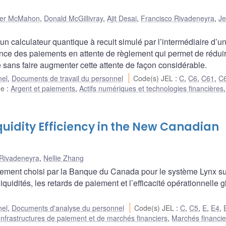
her McMahon
,
Donald McGillivray
,
Ajit Desai
,
Francisco Rivadeneyra
,
Je
n calculateur quantique à recuit simulé par l’intermédiaire d’u
uence des paiements en attente de règlement qui permet de réduir
 sans faire augmenter cette attente de façon considérable.
nel
,
Documents de travail du personnel
Code(s) JEL
:
C
,
C6
,
C61
,
C
he
:
Argent et paiements
,
Actifs numériques et technologies financières
,
uidity Efficiency in the New Canadian
 Rivadeneyra
,
Nellie Zhang
ement choisi par la Banque du Canada pour le système Lynx su
iquidités, les retards de paiement et l’efficacité opérationnelle 
nel
,
Documents d'analyse du personnel
Code(s) JEL
:
C
,
C5
,
E
,
E4
,
Infrastructures de paiement et de marchés financiers
,
Marchés financie