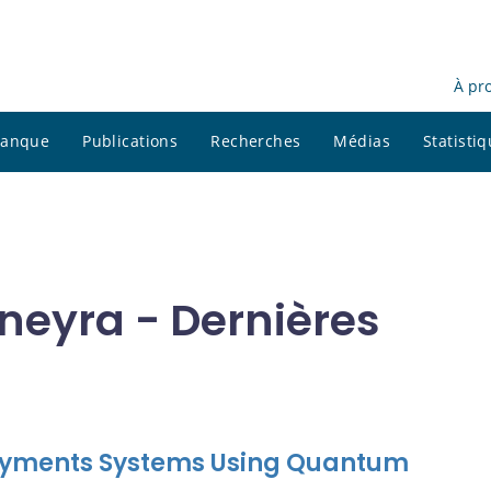
À pr
 banque
Publications
Recherches
Médias
Statisti
neyra - Dernières
 Payments Systems Using Quantum