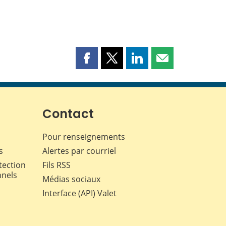
Partager
Partager
Partager
Partager
cette
cette
cette
cette
page
page
page
page
sur
sur
sur
par
Facebook
X
LinkedIn
courriel
Contact
Pour renseignements
s
Alertes par courriel
tection
Fils RSS
nnels
Médias sociaux
Interface (API) Valet