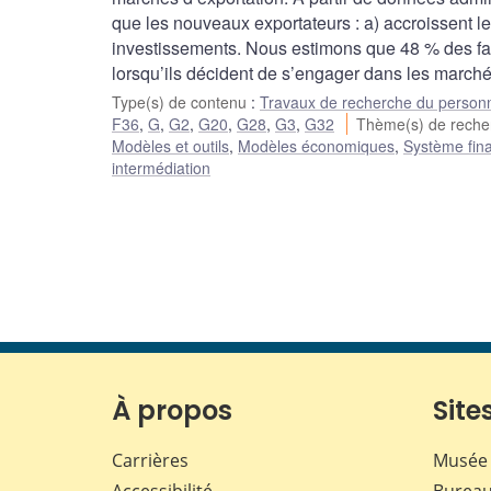
que les nouveaux exportateurs : a) accroissent leu
investissements. Nous estimons que 48 % des fab
lorsqu’ils décident de s’engager dans les marché
Type(s) de contenu
:
Travaux de recherche du person
F36
,
G
,
G2
,
G20
,
G28
,
G3
,
G32
Thème(s) de rech
Modèles et outils
,
Modèles économiques
,
Système fina
intermédiation
À propos
Sites
Carrières
Musée 