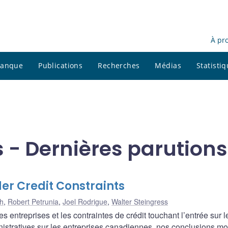
À pr
 banque
Publications
Recherches
Médias
Statisti
 - Dernières parutions
er Credit Constraints
h
,
Robert Petrunia
,
Joel Rodrigue
,
Walter Steingress
 entreprises et les contraintes de crédit touchant l’entrée sur l
istratives sur les entreprises canadiennes, nos conclusions mo