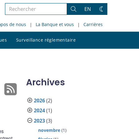
Rechercher
EN
Rechercher
Changez
dans
de
opos de nous
La Banque et vous
Carrières
le
thème
site
Rechercher
ques
Surveillance réglementaire
dans
le
site
Archives
2026
(2)
2024
(1)
2023
(3)
novembre
(1)
es
ntrent