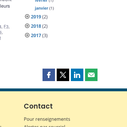
février
(1)
 leurs
janvier
(1)
2019
(2)
2018
(2)
4
,
F3
,
té
,
2017
(3)
t
Partager
Partager
Partager
Partager
cette
cette
cette
cette
page
page
page
page
sur
sur
sur
par
Facebook
X
LinkedIn
courriel
Contact
Pour renseignements